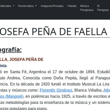
ditoriales
Numismática
Imágenes/Postales
Filatelia
Música
El
Paraguaya
Paraguay
JOSEFA PEÑA DE FAELLA 
ografía:
LLA, JOSEFA PEÑA DE
ista
ó en Santa Fé, Argentina el 17 de octubre de 1894. Estudió
ituto Andrea. Conocida como Doña Pepita, llegó al Paragu
ncia. En la década de 1920 fundó el Instituto Musical La Lir
istas y músicos como:
Florentín Giménez
, Blanca Villalba,
Ath
ios (Mangoré)
, en polémicas hacia 1925, a través de escritos e
as metodologías para la enseñanza de la música y un sistema 
iezas populares para piano.