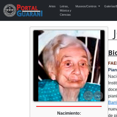
Artes
Letras,
Museos/Centros
Galerías/E
Música y
Ciencias
Bi
FAE
Pian
Naci
Inst
doce
pian
Barr
nuev
Nacimiento:
de p