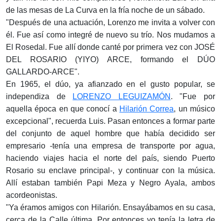
de las mesas de La Curva en la fría noche de un sábado.
"Después de una actuación, Lorenzo me invita a volver con
él. Fue así como integré de nuevo su trío. Nos mudamos a
El Rosedal. Fue allí donde canté por primera vez con JOSÉ
DEL ROSARIO (YIYO) ARCE, formando el DÚO
GALLARDO-ARCE".
En 1965, el dúo, ya afianzado en el gusto popular, se
independiza de
LORENZO LEGUIZAMÓN
. "Fue por
aquella época en que conocí a
Hilarión Correa
, un músico
excepcional", recuerda Luis. Pasan entonces a formar parte
del conjunto de aquel hombre que había decidido ser
empresario -tenía una empresa de transporte por agua,
haciendo viajes hacia el norte del país, siendo Puerto
Rosario su enclave principal-, y continuar con la música.
Allí estaban también Papi Meza y Negro Ayala, ambos
acordeonistas.
"Ya éramos amigos con Hilarión. Ensayábamos en su casa,
cerca de la Calle última. Por entonces yo tenía la letra de