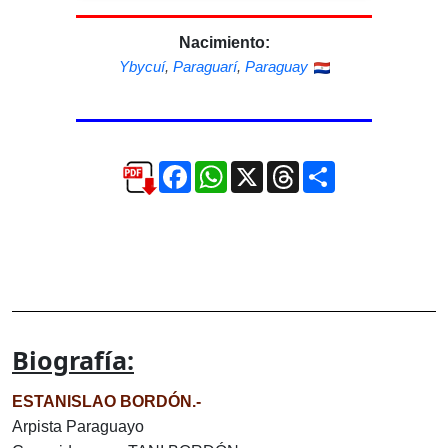
Nacimiento:
Ybycuí
,
Paraguarí
,
Paraguay
Facebook
WhatsApp
X
Threads
Compartir
Biografía:
ESTANISLAO BORDÓN.-
Arpista Paraguayo