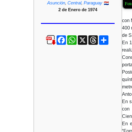
Asunción
,
Central
,
Paraguay
2 de Enero de 1974
con 
400 
de S
Facebook
WhatsApp
X
Threads
Compartir
En 1
real
Cono
port
Post
quín
metr
Anto
En s
con 
Cien
En e
“For