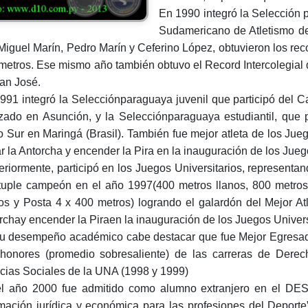
En 1990 integró la Selección 
Sudamericano de Atletismo 
Miguel Marín, Pedro Marín y Ceferino López, obtuvieron los rec
metros. Ese mismo año también obtuvo el Record Intercolegial 
an José.
991 integró la Selecciónparaguaya juvenil que participó del
izado en Asunción, y la Selecciónparaguaya estudiantil, que p
 Sur en Maringá (Brasil). También fue mejor atleta de los Jueg
ar la Antorcha y encender la Pira en la inauguración de los Jue
eriormente, participó en los Juegos Universitarios, represent
tuple campeón en el año 1997(400 metros llanos, 800 metros 
os y Posta 4 x 400 metros) logrando el galardón del Mejor Atl
rchay encender la Piraen la inauguración de los Juegos Univers
u desempeño académico cabe destacar que fue Mejor Egresado
honores (promedio sobresaliente) de las carreras de Dere
cias Sociales de la UNA (1998 y 1999)
l año 2000 fue admitido como alumno extranjero en el DES
mación jurídica y económica para las profesiones del Deporte