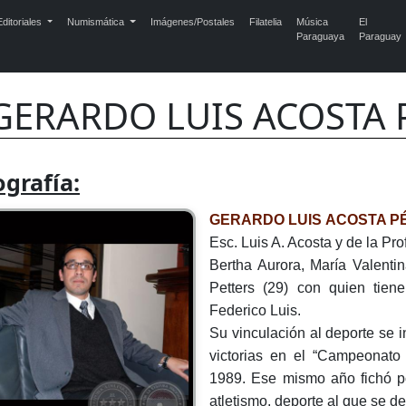
ditoriales
Numismática
Imágenes/Postales
Filatelia
Música
El
Paraguaya
Paraguay
GERARDO LUIS ACOSTA 
ografía:
GERARDO LUIS ACOSTA P
Esc. Luis A. Acosta y de la Pr
Bertha Aurora, María Valenti
Petters (29) con quien tiene
Federico Luis.
Su vinculación al deporte se i
victorias en el “Campeonato
1989. Ese mismo año fichó p
atletismo, deporte al que se d