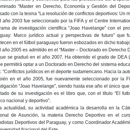
minado “Master en Derecho, Economía y Gestión del Depor
sado con la tesina “La resolución de conflictos deportivos: Un 
l año 2003 fue seleccionado por la FIFA y el Centre Internati
rama de investigación científica “Joao Havelange” con el pro
guay: Marco jurídico actual y perspectivas de futuro” que
tecen en el fútbol paraguayo fueron esbozados en dicho trabajo
l año 2005 es admitido en el “Master – Doctorado en Derecho D
que se graduó en el año 2007. Ha obtenido el grado de DEA 
le permitirá optar a un Doctorado en Derecho del sistema educat
: “Conflictos jurídicos en el deporte sudamericano. Hacia la aut
ién en el año 2005, fue nuevamente seleccionado por la F
stigación “Joao Havelange”, siendo hasta ese año el único que
ltado de su investigación es el libro que, con el título “El fu
ico nacional y deportivo”.
a actualidad, su actividad académica la desarrolla en la Cá
onal de Asunción, la materia Derecho Deportivo en el curso
odistas Deportivos del Paraguay, y como Coordinador Académi
niversidad Nacional del Este.