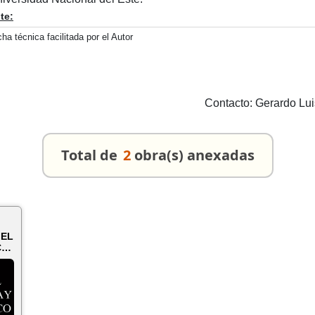
te:
cha técnica facilitada por el Autor
Contacto: Gerardo Lu
Total de
2
obra(s) anexadas
 EL
CO
L Y