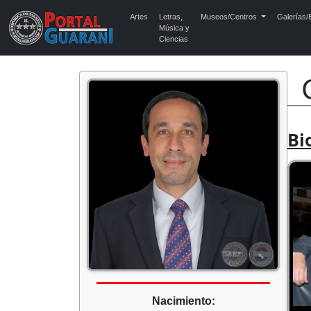
Artes
Letras,
Museos/Centros
Galerías/E
Música y
Ciencias
Bi
Nacimiento: