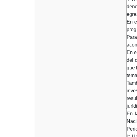
deno
egre
En e
prog
Para
acon
En e
del 
que 
tema
Tamb
inve
resu
juríd
En l
Naci
Peri
la U