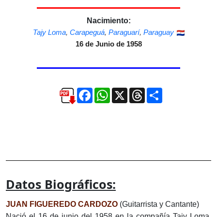
Nacimiento:
Tajy Loma
,
Carapeguá
,
Paraguarí
,
Paraguay
16 de Junio de 1958
Facebook
WhatsApp
X
Threads
Compartir
Datos Biográficos:
JUAN FIGUEREDO CARDOZO
(Guitarrista y Cantante)
Nació el 16 de junio del 1958 en la compañía Tajy Loma,