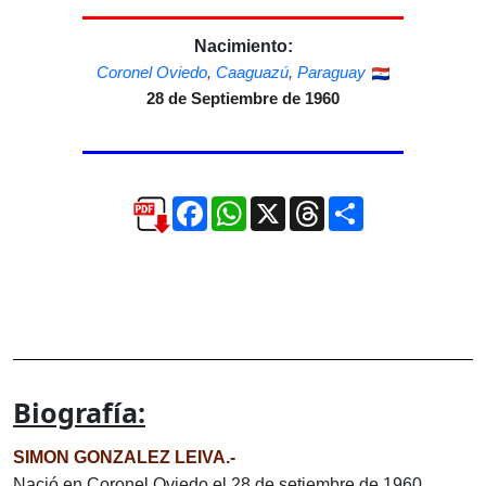
Nacimiento:
Coronel Oviedo
,
Caaguazú
,
Paraguay
28 de Septiembre de 1960
Facebook
WhatsApp
X
Threads
Compartir
Biografía:
SIMON GONZALEZ LEIVA.-
Nació en Coronel Oviedo el 28 de setiembre de 1960.