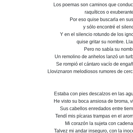
Los poemas son caminos que conduce
raquíticos o exuberant
Por eso quise buscarla en su
y sólo encontré el silenc
Y en el silencio rotundo de los ign
quise gritar su nombre. Lla
Pero no sabía su nomb
Un remolino de anhelos lanzó un turb
Se rompió el cántaro vacío de enga
Lloviznaron melodiosos rumores de cerca
Estaba con pies descalzos en las ag
He visto su boca ansiosa de broma, v
Sus cabellos enredados entre tie
Tendí mis pícaras trampas en el aro
Mi corazón la sujeta con cadena
Talvez mi andar inseguro, con la inoc