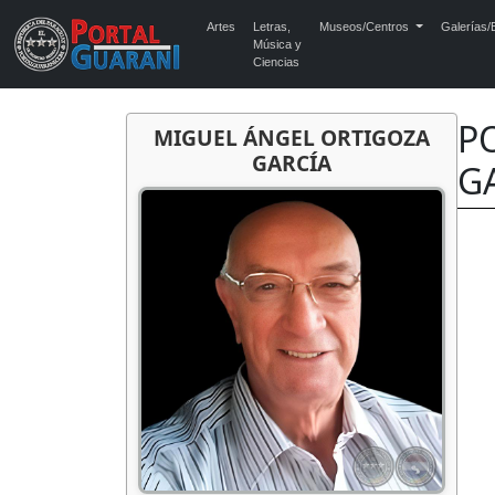
Artes
Letras,
Museos/Centros
Galerías/E
Música y
Ciencias
P
MIGUEL ÁNGEL ORTIGOZA
GARCÍA
G