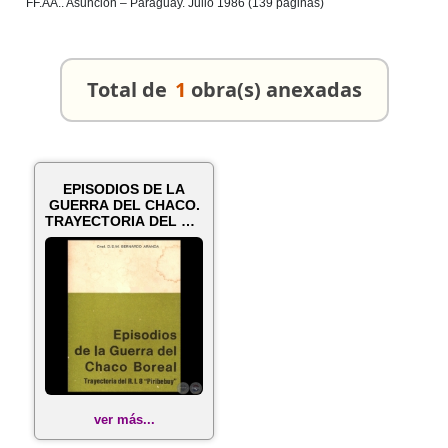
FF.AA.. Asunción – Paraguay. Julio 1986 (139 páginas)
Total de
1
obra(s) anexadas
EPISODIOS DE LA
GUERRA DEL CHACO.
TRAYECTORIA DEL R.I.
8 PIRIBEBU...
ver más...