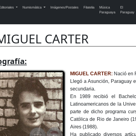
ditoriales
Numismática
Imágenes/Postales
Filatelia
Música
El
Paraguaya
Paraguay
MIGUEL CARTER
ografía:
MIGUEL CARTER:
Nació en 
Llegó a Asunción, Paraguay e
secundaria.
En 1989 recibió el Bachelo
Latinoamericanos de la Unive
parte de dicho programa cur
Católica de Rio de Janeiro (1
Aires (1988).
Ha publicado diversos artíc