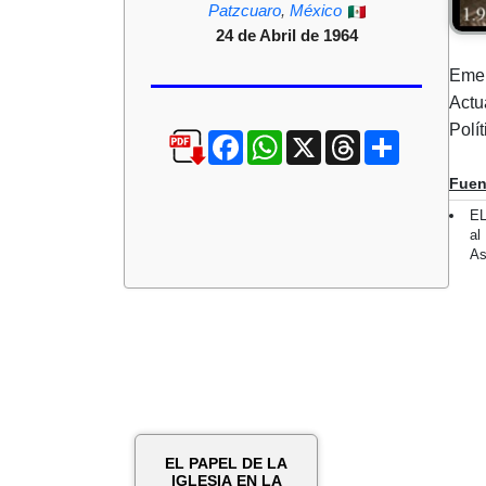
Patzcuaro
,
México
24 de Abril de 1964
Emer
Actu
Polí
Facebook
WhatsApp
X
Threads
Compartir
Fuen
EL
al
As
EL PAPEL DE LA
IGLESIA EN LA