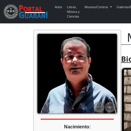
Artes
Letras,
Museos/Centros
Galerías/E
Música y
Ciencias
Bi
Nacimiento: