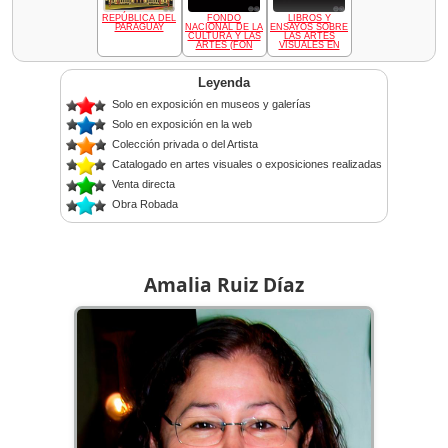
REPÚBLICA DEL
FONDO
LIBROS Y
PARAGUAY
NACIONAL DE LA
ENSAYOS SOBRE
CULTURA Y LAS
LAS ARTES
ARTES (FON
VISUALES EN
Leyenda
Solo en exposición en museos y galerías
Solo en exposición en la web
Colección privada o del Artista
Catalogado en artes visuales o exposiciones realizadas
Venta directa
Obra Robada
Amalia Ruiz Díaz