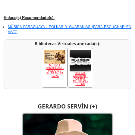
Enlace(s) Recomendado(s):
MÚSICA PARAGUAYA - POLKAS Y GUARANIAS (PARA ESCUCHAR EN
VIVO)
Bibliotecas Virtuales anexada(s):
MÚSICA
PARAGUAYA -
POLKAS y
IDIOMA
GUARANIAS
GUARANÍ -
(PARA
POESÍAS -
MÚSICAS -
ESTUD
GERARDO SERVÍN (+)