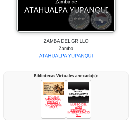
ZAMBA DEL GRILLO
Zamba
ATAHUALPA YUPANQUI
Bibliotecas Virtuales anexada(s):
MÚSICA
PARAGUAYA -
POLKAS y
MUSEO DEL
GUARANIAS
ARPA
(PARA
PARAGUAYA -
INTERPRETACIO
NES