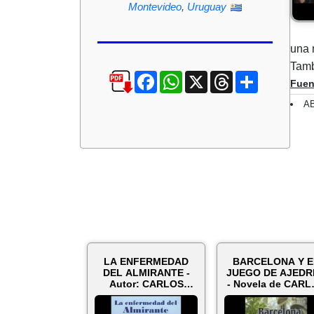
Montevideo
,
Uruguay
una 
Tamb
Facebook
WhatsApp
X
Threads
Compartir
Fuen
AB
LA ENFERMEDAD
BARCELONA Y E
DEL ALMIRANTE -
JUEGO DE AJEDR
Autor: CARLOS
- Novela de CAR
ORLANDO BONET -
ORLANDO BONE
Año 2...