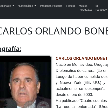
ditoriales
Numismática
Imágenes/Postales
Filatelia
Música
El
Paraguaya
Paraguay
CARLOS ORLANDO BON
ografía:
CARLOS ORLANDO BONET
Nació en Montevideo, Uruguay
Diplomático de carrera. (Ex 
Luego de haber cumplido dest
y Nueva York (EE. UU.) y d
actualmente se desempeña
desde enero de 2003.
Ha publicado “Cuatro cuentos 
“La puerta entornada” (Uru