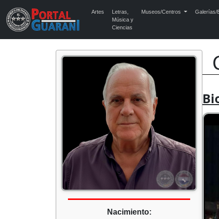
Artes
Letras,
Museos/Centros
Galerías/E
Música y
Ciencias
Bi
Nacimiento: