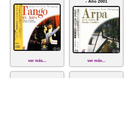
- Año 2001
ver más...
ver más...
POLKA por el Maestro
THE PARAGUAYAN
NICOLÁS CABALLERO
HARP - NICOLÁS
- Año 2002
CABALLERO - Año
2009