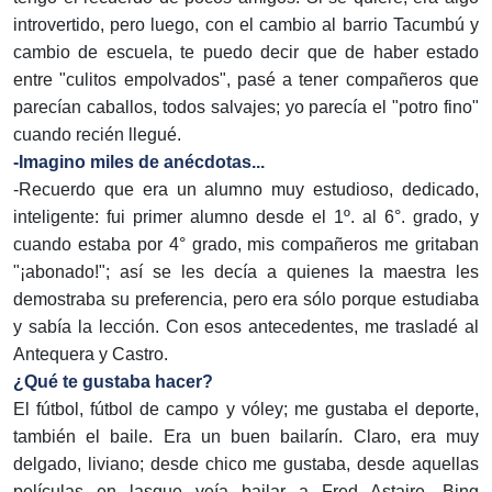
introvertido, pero luego, con el cambio al barrio Tacumbú y
cambio de escuela, te puedo decir que de haber estado
entre "culitos empolvados", pasé a tener compañeros que
parecían caballos, todos salvajes; yo parecía el "potro fino"
cuando recién llegué.
-Imagino miles de anécdotas...
-Recuerdo que era un alumno muy estudioso, dedicado,
inteligente: fui primer alumno desde el 1º. al 6°. grado, y
cuando estaba por 4° grado, mis compañeros me gritaban
"¡abonado!"; así se les decía a quienes la maestra les
demostraba su preferencia, pero era sólo porque estudiaba
y sabía la lección. Con esos antecedentes, me trasladé al
Antequera y Castro.
¿Qué te gustaba hacer?
El fútbol, fútbol de campo y vóley; me gustaba el deporte,
también el baile. Era un buen bailarín. Claro, era muy
delgado, liviano; desde chico me gustaba, desde aquellas
películas en lasque veía bailar a Fred Astaire, Bing