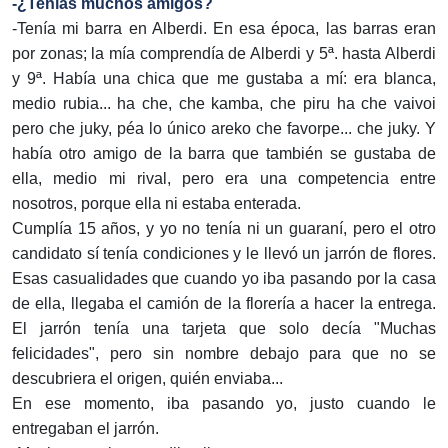
-¿Tenías muchos amigos?
-Tenía mi barra en Alberdi. En esa época, las barras eran
por zonas; la mía comprendía de Alberdi y 5ª. hasta Alberdi
y 9ª. Había una chica que me gustaba a mí: era blanca,
medio rubia... ha che, che kamba, che piru ha che vaivoi
pero che juky, péa lo único areko che favorpe... che juky. Y
había otro amigo de la barra que también se gustaba de
ella, medio mi rival, pero era una competencia entre
nosotros, porque ella ni estaba enterada.
Cumplía 15 años, y yo no tenía ni un guaraní, pero el otro
candidato sí tenía condiciones y le llevó un jarrón de flores.
Esas casualidades que cuando yo iba pasando por la casa
de ella, llegaba el camión de la florería a hacer la entrega.
El jarrón tenía una tarjeta que solo decía "Muchas
felicidades", pero sin nombre debajo para que no se
descubriera el origen, quién enviaba...
En ese momento, iba pasando yo, justo cuando le
entregaban el jarrón.