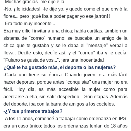
-Muchas gracias -me dijo ella.
-No, ¡¡felicidades!! -le dije yo, y quedé como el que envió la
flores... pero ¡¡qué iba a poder pagar yo ese jarrón! !
-Era todo muy inocente...
Era muy difícil invitar a una chica; había cartitas, también un
sistema de "correo" humano: se buscaba un amigo de la
chica que te gustaba y se le daba el "mensaje" verbal a
llevar. Decíle esto, decíle así, y el "correo" iba y le decía:
"Fulano se gusta de vos...", ¡era una inocentada!
¿Qué te ha gustado más, el deporte o las mujeres?
-Cada uno tiene su época. Cuando joven, era más fácil
hacer deportes, porque antes "conquistar" una mujer no era
fácil. Hoy día, es más accesible la mujer como para
acercarse a ella, sin salir despedido... Son etapas. Además
del deporte, iba con la barra de amigos a los cócteles.
-¿Y tus primeros trabajos?
-A los 11 años, comencé a trabajar como ordenanza en IPS:
era un caso único; todos los ordenanzas tenían de 18 años