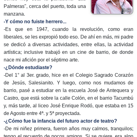
Palmeras", cerca del puerto, toda una
manzana.
-Y cómo no fuiste herrero...
-Es que en 1947, cuando la revolución, como eran
liberales, se les expropió todo eso. De ahí en más, mi padre
se dedicó a diversas actividades, entre ellas, la actividad
artística; inclusive trabajó en un cine de barrio, de donde
nace mi afición por el séptimo arte.
-¿Dónde estudiaste?
-Del 1° al 3er. grado, hice en el Colegio Sagrado Corazón
de Jesús, Salesianito. Y luego, como nos mudamos de
barrio, pasé a estudiar en la escuela José de Antequera y
Castro, que está sobre la calle Colón, en el barrio Tacumbú
y, más tarde, al liceo José Enrique Rodó, que estaba en 15
de Agosto entre 4ª. y 5ª proyectada.
-¿Cómo fue la infancia del futuro actor de teatro?
-De mi niñez primera, fueron años muy calmos, tranquilos;
tengo el recuerdo de pocos amigos. Si se quiere, era algo