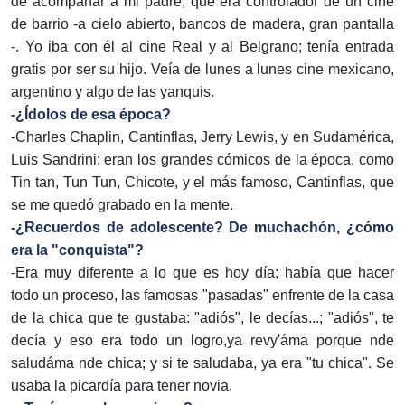
de acompañar a mi padre, que era controlador de un cine
de barrio -a cielo abierto, bancos de madera, gran pantalla
-. Yo iba con él al cine Real y al Belgrano; tenía entrada
gratis por ser su hijo. Veía de lunes a lunes cine mexicano,
argentino y algo de las yanquis.
-¿Ídolos de esa época?
-Charles Chaplin, Cantinflas, Jerry Lewis, y en Sudamérica,
Luis Sandrini: eran los grandes cómicos de la época, como
Tin tan, Tun Tun, Chicote, y el más famoso, Cantinflas, que
se me quedó grabado en la mente.
-¿Recuerdos de adolescente? De muchachón, ¿cómo
era la "conquista"?
-Era muy diferente a lo que es hoy día; había que hacer
todo un proceso, las famosas "pasadas" enfrente de la casa
de la chica que te gustaba: "adiós", le decías...; "adiós", te
decía y eso era todo un logro,ya revy'áma porque nde
saludáma nde chica; y si te saludaba, ya era "tu chica". Se
usaba la picardía para tener novia.