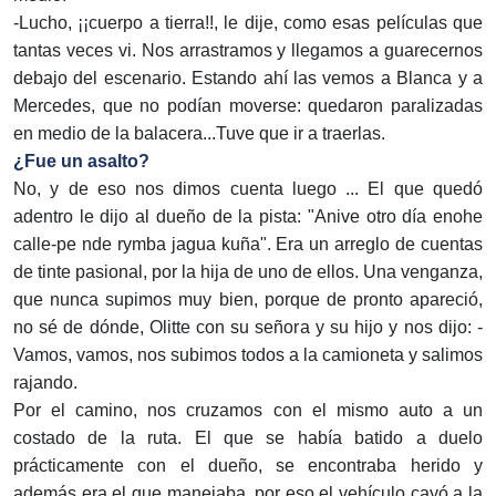
-Lucho, ¡¡cuerpo a tierra!!, le dije, como esas películas que
tantas veces vi. Nos arrastramos y llegamos a guarecernos
debajo del escenario. Estando ahí las vemos a Blanca y a
Mercedes, que no podían moverse: quedaron paralizadas
en medio de la balacera...Tuve que ir a traerlas.
¿Fue un asalto?
No, y de eso nos dimos cuenta luego ... El que quedó
adentro le dijo al dueño de la pista: "Anive otro día enohe
calle-pe nde rymba jagua kuña". Era un arreglo de cuentas
de tinte pasional, por la hija de uno de ellos. Una venganza,
que nunca supimos muy bien, porque de pronto apareció,
no sé de dónde, Olitte con su señora y su hijo y nos dijo: -
Vamos, vamos, nos subimos todos a la camioneta y salimos
rajando.
Por el camino, nos cruzamos con el mismo auto a un
costado de la ruta. El que se había batido a duelo
prácticamente con el dueño, se encontraba herido y
además era el que manejaba, por eso el vehículo cayó a la