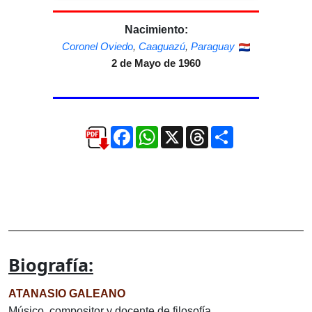
Nacimiento:
Coronel Oviedo
,
Caaguazú
,
Paraguay
2 de Mayo de 1960
Facebook
WhatsApp
X
Threads
Compartir
Biografía:
ATANASIO GALEANO
Músico, compositor y docente de filosofía