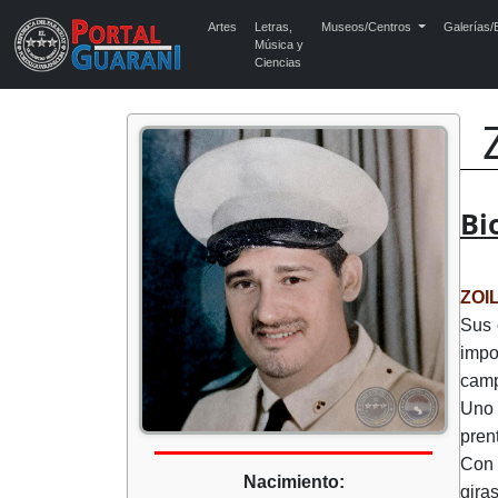
Artes
Letras,
Museos/Centros
Galerías/E
Música y
Ciencias
Bi
ZOI
Sus 
impo
camp
Uno 
pren
Con 
Nacimiento:
gira