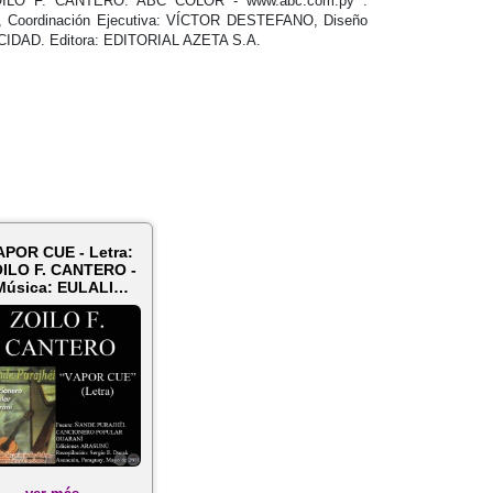
ILO F. CANTERO. ABC COLOR - www.abc.com.py .
EZ, Coordinación Ejecutiva: VÍCTOR DESTEFANO, Diseño
IDAD. Editora: EDITORIAL AZETA S.A.
APOR CUE - Letra:
ILO F. CANTERO -
Música: EULALIO
IGLESIAS