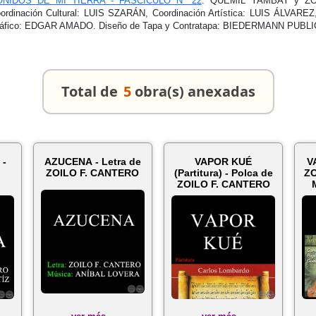
ONIDOS DE MI TIERRA - FASCÍCULO Nº 22
. QUEMIL YAMBAY y ZO
ordinación Cultural: LUIS SZARÁN, Coordinación Artística: LUIS ÁLVAR
áfico: EDGAR AMADO. Diseño de Tapa y Contratapa: BIEDERMANN PUBLIC
Total de
5
obra(s) anexadas
 -
AZUCENA - Letra de
VAPOR KUÉ
V
ZOILO F. CANTERO
(Partitura) - Polca de
ZO
ZOILO F. CANTERO