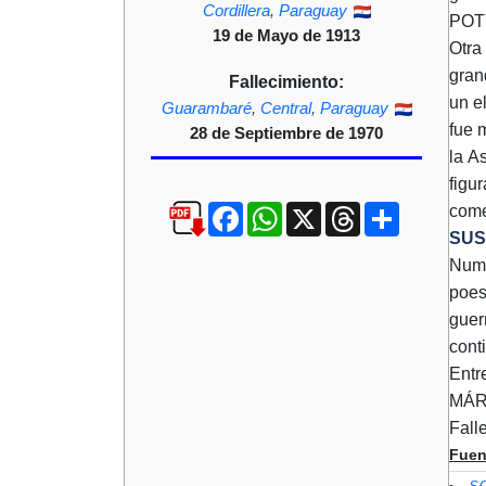
Cordillera
,
Paraguay
POTY
19 de Mayo de 1913
Otra
gran
Fallecimiento:
un e
Guarambaré
,
Central
,
Paraguay
fue 
28 de Septiembre de 1970
la A
figu
Facebook
WhatsApp
X
Threads
Compartir
come
SUS
Nume
poes
guer
cont
Ent
MÁR
Fall
Fuen