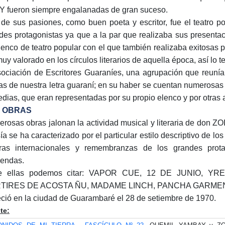
 fueron siempre engalanadas de gran suceso.
 de sus pasiones, como buen poeta y escritor, fue el teatro p
des protagonistas ya que a la par que realizaba sus presentaci
lenco de teatro popular con el que también realizaba exitosas 
muy valorado en los círculos literarios de aquella época, así lo 
sociación de Escritores Guaraníes, una agrupación que reuní
ras de nuestra letra guaraní; en su haber se cuentan numerosas
dias, que eran representadas por su propio elenco y por otras
 OBRAS
rosas obras jalonan la actividad musical y literaria de don 
ía se ha caracterizado por el particular estilo descriptivo de 
ras internacionales y remembranzas de los grandes prota
iendas.
re ellas podemos citar: VAPOR CUE, 12 DE JUNIO, 
TIRES DE ACOSTA ÑU, MADAME LINCH, PANCHA GARMENDIA
eció en la ciudad de Guarambaré el 28 de setiembre de 1970.
te: