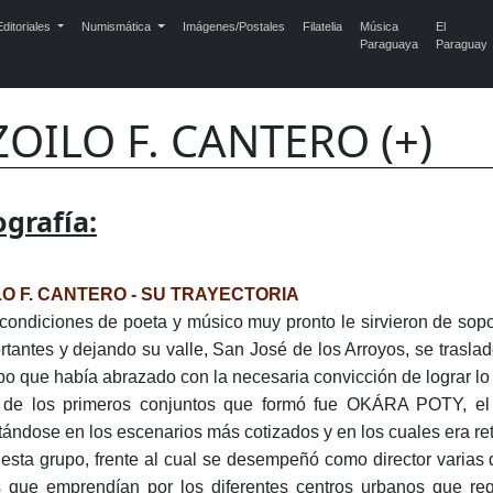
ditoriales
Numismática
Imágenes/Postales
Filatelia
Música
El
Paraguaya
Paraguay
ZOILO F. CANTERO (+)
ografía:
LO F. CANTERO - SU TRAYECTORIA
condiciones de poeta y músico muy pronto le sirvieron de sop
rtantes y dejando su valle, San José de los Arroyos, se traslad
o que había abrazado con la necesaria convicción de lograr lo q
de los primeros conjuntos que formó fue OKÁRA POTY, el cua
tándose en los escenarios más cotizados y en los cuales era ret
esta grupo, frente al cual se desempeñó como director varias d
s que emprendían por los diferentes centros urbanos que