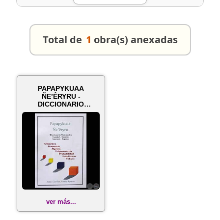
Total de
1
obra(s) anexadas
PAPAPYKUAA
ÑE’ÊRYRU -
DICCIONARIO
MATEMÁTICO
ESPAÑOL - GUARANÍ
(...
ver más...