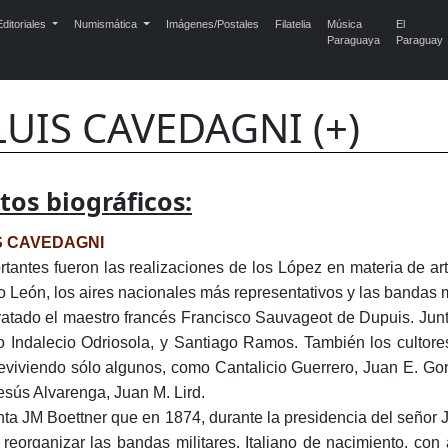
ditoriales
Numismática
Imágenes/Postales
Filatelia
Música
El
Paraguaya
Paraguay
LUIS CAVEDAGNI (+)
tos biográficos:
S CAVEDAGNI
rtantes fueron las realizaciones de los López en materia de 
o León, los aires nacionales más representativos y las bandas m
ratado el maestro francés Francisco Sauvageot de Dupuis. Jun
 Indalecio Odriosola, y Santiago Ramos. También los cultores
eviviendo sólo algunos, como Cantalicio Guerrero, Juan E. G
esús Alvarenga, Juan M. Lird.
ta JM Boettner que en 1874, durante la presidencia del señor JB
 reorganizar las bandas militares. Italiano de nacimiento, c