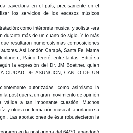
ada trayectoria en el país, precisamente en el
lizar los servicios de los escasos músicos
atación; como intérprete musical y solista -era
n durante más de un cuarto de siglo. Y lo más
o que resultaron numerosísimas composiciones
s autores. Así Londón Carapé, Santa Fe, Mamá
tonero, Raído Tereré, entre tantas. Editó su
la expresión del Dr. JM Boettner, quien
rcha LA CIUDAD DE ASUNCIÓN, CANTO DE UN
ficientemente autorizadas, como asimismo la
 en la post guerra un gran movimiento de opinión
 válida a tan importante cuestión. Muchos
aíz, y otros con formación musical, aportaron su
gni. Las aportaciones de éste robustecieron la
rporaron en la post guerra del 64/70, abandonó