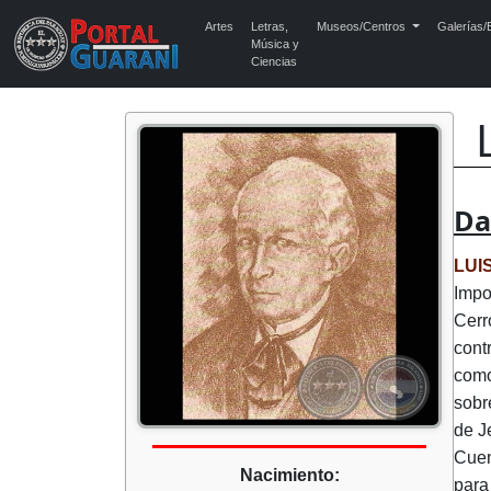
Artes
Letras,
Museos/Centros
Galerías/E
Música y
Ciencias
Da
LUI
Impo
Cerr
cont
como
sobr
de J
Cuen
Nacimiento:
para