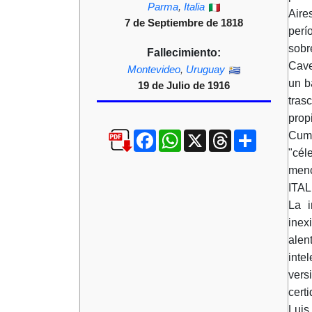
Parma
,
Italia
Aire
7 de Septiembre de 1818
perí
sobr
Fallecimiento:
Cave
Montevideo
,
Uruguay
un b
19 de Julio de 1916
tras
prop
Facebook
WhatsApp
X
Threads
Compartir
Cuma
"cé
men
ITAL
La i
inex
alen
inte
vers
cert
Luis