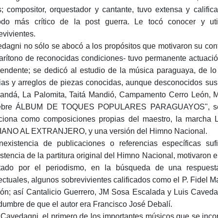
s; compositor, orquestador y cantante, tuvo extensa y calific
odo más crítico de la post guerra. Le tocó conocer y uti
evivientes.
dagni no sólo se abocó a los propósitos que motivaron su contr
arítono de reconocidas condiciones- tuvo permanente actuació
cendente; se dedicó al estudio de la música paraguaya, de l
ias y arreglos de piezas conocidas, aunque desconocidos su
ndá, La Palomita, Taitá Mandió, Campamento Cerro León, Mon
lebre ÁLBUM DE TOQUES POPULARES PARAGUAYOS", según 
ciona como composiciones propias del maestro, la ma
IANO AL EXTRANJERO, y una versión del Himno Nacional.
nexistencia de publicaciones o referencias específicas su
istencia de la partitura original del Himno Nacional, motivaron
tado por el periodismo, en la búsqueda de una respuesta
lectuales, algunos sobrevivientes calificados como el P. Fidel M
ión; así Cantalicio Guerrero, JM Sosa Escalada y Luis Caveda
idumbre de que el autor era Francisco José Debalí.
 Cavedagni, el primero de los importantes músicos que se inco