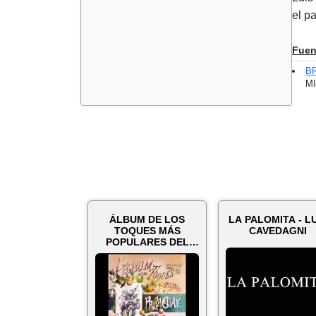
el p
Fuen
B
MI
ÁLBUM DE LOS
LA PALOMITA - L
TOQUES MÁS
CAVEDAGNI
POPULARES DEL
PARAGUAY - Autor:
LUIS CAVE...