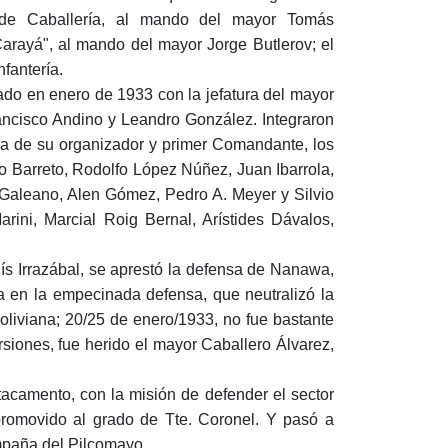
a de Caballería, al mando del mayor Tomás
rayá", al mando del mayor Jorge Butlerov; el
nfantería.
reado en enero de 1933 con la jefatura del mayor
rancisco Andino y Leandro González. Integraron
eza de su organizador y primer Comandante, los
fo Barreto, Rodolfo López Núñez, Juan Ibarrola,
 Galeano, Alen Gómez, Pedro A. Meyer y Silvio
rini, Marcial Roig Bernal, Arístides Dávalos,
uís Irrazábal, se aprestó la defensa de Nanawa,
ma en la empecinada defensa, que neutralizó la
oliviana; 20/25 de enero/1933, no fue bastante
siones, fue herido el mayor Caballero Álvarez,
tacamento, con la misión de defender el sector
romovido al grado de Tte. Coronel. Y pasó a
ampaña del Pilcomayo.