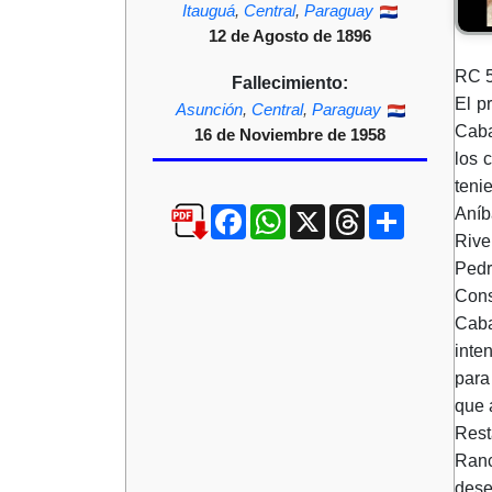
Itauguá
,
Central
,
Paraguay
12 de Agosto de 1896
RC 5
Fallecimiento:
El p
Asunción
,
Central
,
Paraguay
Caba
16 de Noviembre de 1958
los 
teni
Facebook
WhatsApp
X
Threads
Compartir
Aníb
Rive
Pedr
Cons
Caba
inte
para
que 
Rest
Ranc
dese