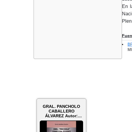
En l
Naci
Plen
Fuen
B
MI
GRAL. PANCHOLO
CABALLERO
ÁLVAREZ Autor:
DARÍO CABALLERO
BRACHO -...