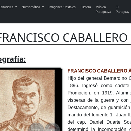
ditoriales
Numismática
Imágenes/Postales
Filatelia
Música
El
Paraguaya
Paraguay
FRANCISCO CABALLERO Á
ografía:
FRANCISCO CABALLERO 
Hijo del general Bernardino C
1896. Ingresó como cadete 
Promoción, en 1919. Alumn
vísperas de la guerra y con 
Destacamento, de guarnición
mando del teniente 1° Juan I
del cap. Daniel Duarte So
determinó la incorporación