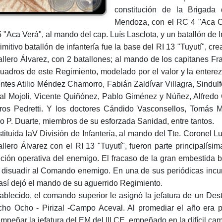
constitución de la Brigad
Mendoza, con el RC 4 "Aca Ca
 "Aca Verá", al mando del cap. Luís Lasclota, y un batallón de I
rimitivo batallón de infantería fue la base del RI 13 "Tuyutí", c
llero Álvarez, con 2 batallones; al mando de los capitanes F
cuadros de este Regimiento, modelado por el valor y la enter
entes Atilio Méndez Chamorro, Fabián Zaldívar Villagra, Sindul
al Mojoli, Vicente Quiñónez, Pablo Giménez y Núñez, Alfredo
ros Pedretti. Y los doctores Cándido Vasconsellos, Tomás Ma
o P. Duarte, miembros de su esforzada Sanidad, entre tantos.
tituida laV División de Infantería, al mando del Tte. Coronel L
llero Álvarez con el RI 13 "Tuyutí", fueron parte principalísi
nción operativa del enemigo. El fracaso de la gran embestida b
 disuadir al Comando enemigo. En una de sus periódicas incur
así dejó el mando de su aguerrido Regimiento.
ablecido, el comando superior le asignó la jefatura de un Des
ho Ocho - Pirizal -Campo Aceval. Al promediar el año era p
mpeñar la jefatura del EM del III CE, empeñado en la difícil c