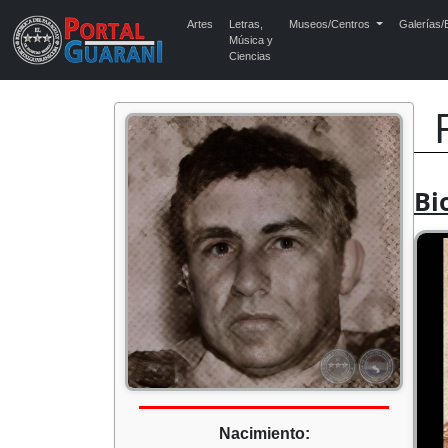
Artes
Letras,
Museos/Centros
Galerías/E
Música y
Ciencias
Bi
Nacimiento: