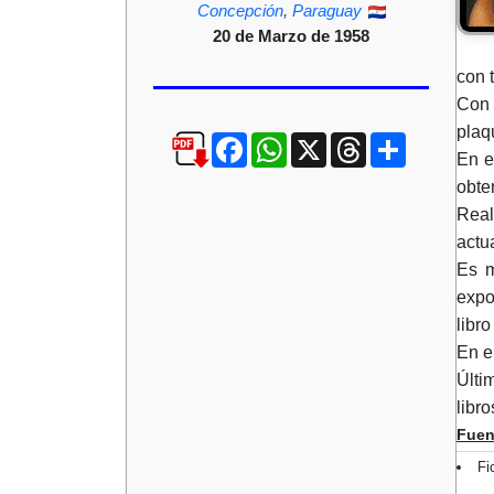
Concepción
,
Paraguay
20 de Marzo de 1958
con t
Con 
plaq
Facebook
WhatsApp
X
Threads
Compartir
En e
obte
Real
actu
Es m
expo
libr
En e
Últi
libro
Fuen
Fi