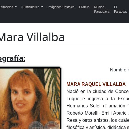
ditoriales
Numismática
Imágenes/Postales
Filatelia
Música
El
Paraguaya
Paraguay
Mara Villalba
ografía:
Nombre 
MARA RAQUEL VILLALBA
Nació en la ciudad de Conce
Luque e ingresa a la Escue
Hermanos Soler (Flamarión, V
Roberto Morelli, Emili Aparic
Resa y otros artistas, los cua
filosófica y artística, didáctica 