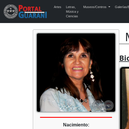
Artes
Letras,
Museos/Centros
Galerías/E
Música y
Ciencias
Bi
Nacimiento: