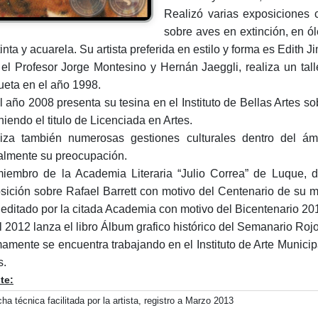
Realizó varias exposiciones 
sobre aves en extinción, en ól
inta y acuarela. Su artista preferida en estilo y forma es Edith 
el Profesor Jorge Montesino y Hernán Jaeggli, realiza un tall
ueta en el año 1998.
l año 2008 presenta su tesina en el Instituto de Bellas Artes s
niendo el titulo de Licenciada en Artes.
iza también numerosas gestiones culturales dentro del ámb
almente su preocupación.
iembro de la Academia Literaria “Julio Correa” de Luque, do
sición sobre Rafael Barrett con motivo del Centenario de su 
o editado por la citada Academia con motivo del Bicentenario 20
l 2012 lanza el libro Álbum grafico histórico del Semanario Roj
mamente se encuentra trabajando en el Instituto de Arte Munici
s.
te:
cha técnica facilitada por la artista, registro a Marzo 2013