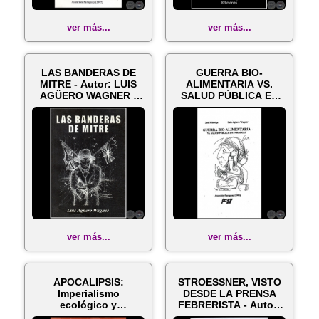
ver más...
ver más...
LAS BANDERAS DE
GUERRA BIO-
MITRE - Autor: LUIS
ALIMENTARIA VS.
AGÜERO WAGNER -
SALUD PÚBLICA EN
Año 2003
PARAGUAY - Autores:
L...
ver más...
ver más...
APOCALIPSIS:
STROESSNER, VISTO
Imperialismo
DESDE LA PRENSA
ecológico y
FEBRERISTA - Autor:
ecoapocalipsis global
LUIS AGÜERO...