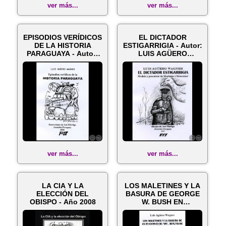
ver más...
ver más...
EPISODIOS VERÍDICOS
EL DICTADOR
DE LA HISTORIA
ESTIGARRIGIA - Autor:
PARAGUAYA - Autor:
LUIS AGÜERO
LUIS AGÜERO...
WAGNER - Año 2007
ver más...
ver más...
LA CIA Y LA
LOS MALETINES Y LA
ELECCIÓN DEL
BASURA DE GEORGE
OBISPO - Año 2008
W. BUSH EN
PARAGUAY - Año 200...