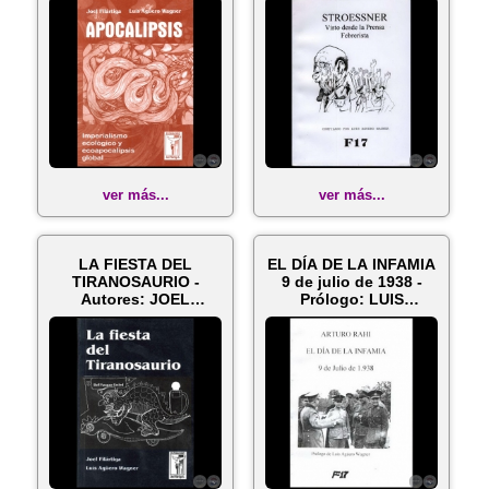
- Aut...
ver más...
ver más...
LA FIESTA DEL
EL DÍA DE LA INFAMIA
TIRANOSAURIO -
9 de julio de 1938 -
Autores: JOEL
Prólogo: LUIS
FILÁRTIGA y LUIS
AGÜERO WA...
AGÜ...