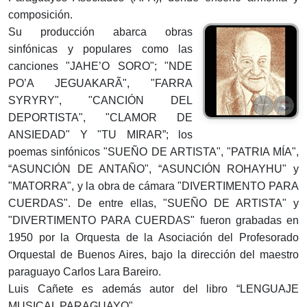
composición.
Su producción abarca obras
sinfónicas y populares como las
canciones "JAHE’O SORO"; "NDE
PO’A JEGUAKARÃ", "FARRA
SYRYRY", "CANCIÓN DEL
DEPORTISTA", "CLAMOR DE
ANSIEDAD" Y "TU MIRAR”; los
poemas sinfónicos "SUEÑO DE ARTISTA", "PATRIA MÍA",
“ASUNCIÓN DE ANTAÑO", “ASUNCIÓN ROHAYHU" y
"MATORRA", y la obra de cámara "DIVERTIMENTO PARA
CUERDAS". De entre ellas, "SUEÑO DE ARTISTA" y
"DIVERTIMENTO PARA CUERDAS" fueron grabadas en
1950 por la Orquesta de la Asociación del Profesorado
Orquestal de Buenos Aires, bajo la dirección del maestro
paraguayo Carlos Lara Bareiro.
Luis Cañete es además autor del libro “LENGUAJE
MUSICAL PARAGUAYO".