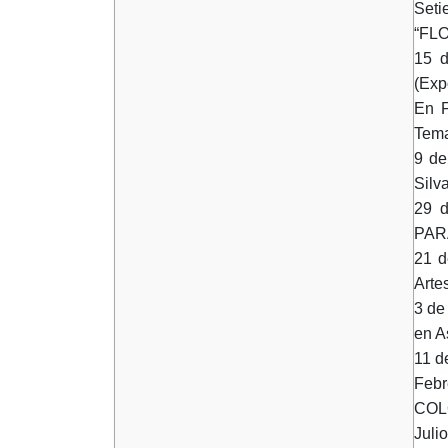
Seti
“FL
15 d
(Exp
En F
Tem
9 de
Silv
29 
PARA
21 d
Arte
3 de
en A
11 d
Febr
COLO
Juli