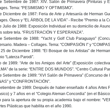
e Setiembre de 1987: XIV. Salón de Primavera (Pinturas y E
ages. Tema: “PESIMISMO Y OPTIMISMO”.
e Diciembre de 1987: Feria de Arte y Artesanía de Herman Gug
ages. Óleos y “EL ÁRBOL DE LA VIDA” - Recibe “Premio a la Cre
e Julio de 1988: Exposición Individual en su domicilio de Asu
os sobre tela. “FRUSTRACIÓN Y ESPERANZA”.
e Setiembre de 1988: “Yacht y Golf Club Paraguayo” (Concur
ersario. Madera – Collages. Tema: “COMPASIÓN I” y “COMPAS
 25 de Diciembre 1988: “El Bosque de los Artistas” de Herma
io “Laterza Parodi”.
 de 1989: “Arte de los Amigos del Arte” (Exposición colect
MA” de la serie: “ENTRE DOS MUNDOS”. “Centro Cultural Pa
e Setiembre de 1989: “XVI Salón de Primavera” (Concurso de P
NAS” y “CONFRONTACIÓN”.
etiembre de 1989: Después de haber enseñado 4 años Artes Plá
asico) y 7 años en el “Colegio Aleman Concordia” (en el Básico
o para la apertura de su propia academia bajo el nombre: “
rtes Plásticas que habilita en el año 1990.