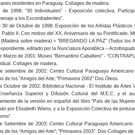
anes residentes en Paraguay. Collages de madera.
o de 1998: “30 Individuales” - Exposición colectiva. Part
enaje a los Excombatientes”.
l 30 de Octubre de 1998: Exposición de los Artistas Plástico
 Pablo II. Con motivo del XX. Aniversario de su Pontificado. M
 (Madera sobre madera) = “BREGANDO LA PAZ” (Todos los Artis
espondiente, editado por la Nunciatura Apostólica – Arzobispad
e Marzo de 2001: Museo “Bernardino Caballero” - “CONTR
vidual. Collages de madera.
e setiembre de 2002: Centro Cultural Paraguayo Americano -
os de los “Amigos del Arte; “Primavera 2002” Dos Óleos.
e Octubre de 2002: Biblioteca Nacional - El Instituto de Artes
nseñanza Superior y Difusión Cultural del M.E.C. y el aus
amiento de la versión en español del libro “País de las Mujer
án por Elisabeth Wiens, y a la Exposición Colectiva de pintura
rno”.
e Setiembre de 2003: Centro Cultural Paraguayo Americano - 
os de los “Amigos del Arte”; “Primavera 2003”. Dos Collages de