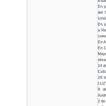
Esta
En j
del 
Unió
En j
a Re
colec
En A
En 1
Mayo
obra
24 d
Col
29 d
LUZ”
9 de
ilust
2 de