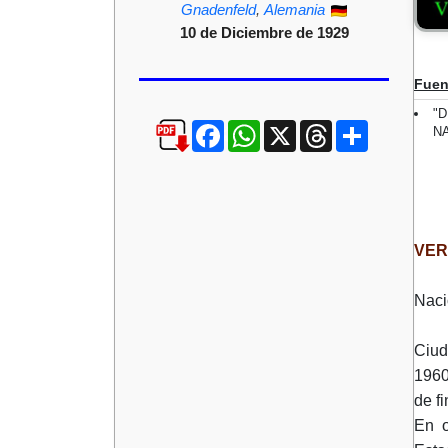
Gnadenfeld
,
Alemania
10 de Diciembre de 1929
Fuen
"D
Facebook
WhatsApp
X
Threads
Compartir
NA
VER
Naci
Ciud
1960
de f
En o