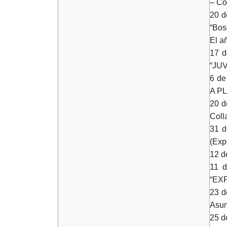
– C
20 d
“Bos
El a
17 d
“JU
6 de
A P
20 d
Coll
31 d
(Exp
12 d
11 d
“EX
23 d
Asun
25 d