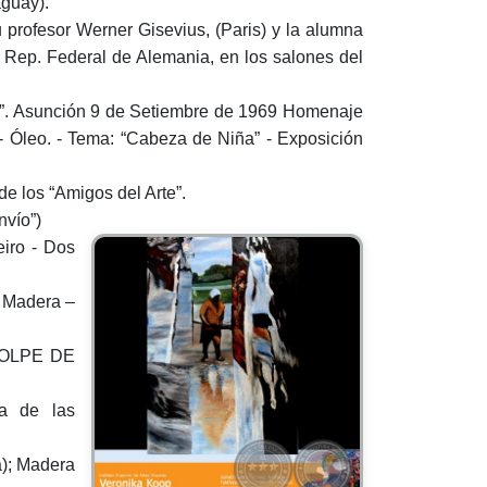
guay).
 profesor Werner Gisevius, (Paris) y la alumna
a Rep. Federal de Alemania, en los salones del
965”. Asunción 9 de Setiembre de 1969 Homenaje
- Óleo. - Tema: “Cabeza de Niña” - Exposición
e los “Amigos del Arte”.
nvío”)
iro - Dos
; Madera –
 “GOLPE DE
va de las
a); Madera