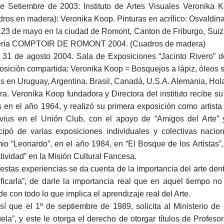
e Setiembre de 2003: Instituto de Artes Visuales Veronik
dros en madera): Veronika Koop. Pinturas en acrílico: Osvaldin
 23 de mayo en la ciudad de Romont, Canton de Friburgo, Suiz
eria COMPTOIR DE ROMONT 2004. (Cuadros de madera)
 31 de agosto 2004. Sala de Exposiciones “Jacinto Rivero” del
osición compartida: Veronika Koop = Bosquejos a lápiz, óleos 
s en Uruguay, Argentina. Brasil, Canadá, U.S.A. Alemania, Hol
ra. Veronika Koop fundadora y Directora del instituto recibe s
s en el año 1964, y realizó su primera exposición como artist
vius en el Unión Club, con el apoyo de “Amigos del Arte”
icipó de varias exposiciones individuales y colectivas nacion
io “Leonardo”, en el año 1984, en “El Bosque de los Artistas”
tividad” en la Misión Cultural Fancesa.
estas experiencias se da cuenta de la importancia del arte dent
ificarla”, de darle la importancia real que en aquel tiempo
de con todo lo que implica el aprendizaje real del Arte.
sí que el 1º de septiembre de 1989, solicita al Ministerio de 
ela”, y este le otorga el derecho de otorgar títulos de Profeso