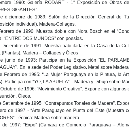
embre 1990: Galería RODART - 1° Exposición de Obras de A
ORES GIGANTES”
e diciembre de 1989: Salón de la Dirección General d
osición individual). Madera-Collages.
ebrero de 1990: Muestra doble con Nora Bosch en el “Cond
a: “ENTRE DOS MUNDOS” con poesías.
 Diciembre de 1991: Muestra habilitada en la Casa de la Cul
a (Plantas). Madera – Collages y Óleos
de junio de 1993: Participa en la Exposición “EL P
GUAY”. En la sede del Poder Legislativo. Metal sobre M
e Febrero de 1995: “La Mujer Paraguaya en la Pintura, la Art
s). Participa con “YO, LA ABUELA” – Madera y Dibujo sobre Ma
 Octubre de 1996: “Movimiento Creativo”. Expone con algunos 
sunción. Óleos.
e Setiembre de 1995: “Contrapuntos Tonales de Madera”. Exposic
ero de 1997 - “Arte Paraguayo en Punta del Este (Muestra
RES” Técnica: Madera sobre madera.
o de 1997: “Expo” (Cámara de Comercio Paraguaya – Aleman