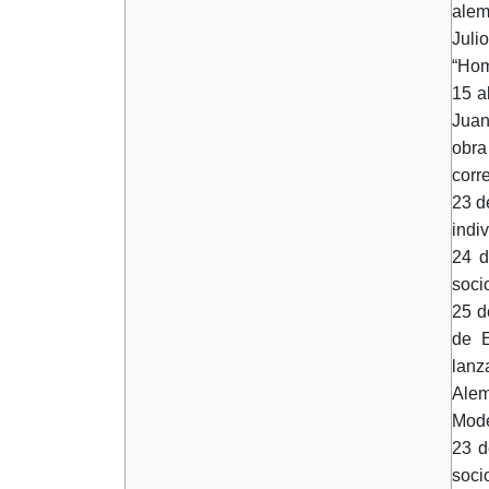
alem
Juli
“Hom
15 a
Juan
obra
corr
23 d
indi
24 d
soci
25 d
de E
lanz
Alem
Mode
23 d
soci