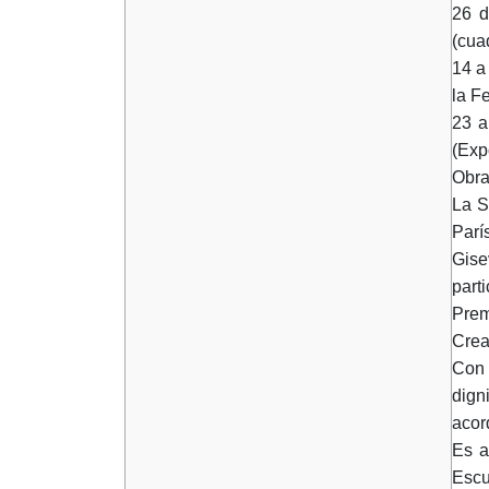
26 d
(cua
14 a
la F
23 a
(Exp
Obra
La S
Parí
Gise
part
Prem
Crea
Con 
dign
acor
Es a
Escu