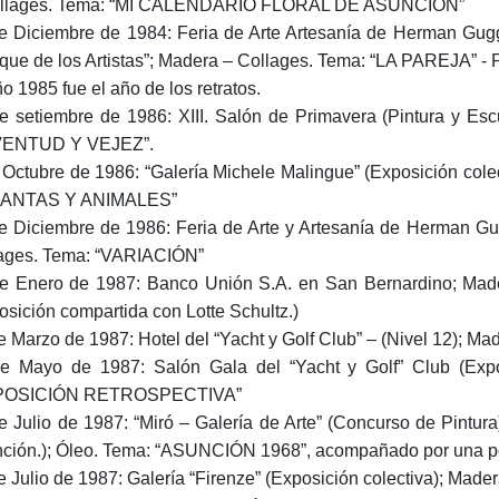
ollages. Tema: “MI CALENDARIO FLORAL DE ASUNCIÓN”
e Diciembre de 1984: Feria de Arte Artesanía de Herman Gugg
que de los Artistas”; Madera – Collages. Tema: “LA PAREJA” - 
ño 1985 fue el año de los retratos.
e setiembre de 1986: XIII. Salón de Primavera (Pintura y Esc
VENTUD Y VEJEZ”.
 Octubre de 1986: “Galería Michele Malingue” (Exposición co
LANTAS Y ANIMALES”
e Diciembre de 1986: Feria de Arte y Artesanía de Herman Gug
ages. Tema: “VARIACIÓN”
e Enero de 1987: Banco Unión S.A. en San Bernardino; Ma
osición compartida con Lotte Schultz.)
e Marzo de 1987: Hotel del “Yacht y Golf Club” – (Nivel 12); M
e Mayo de 1987: Salón Gala del “Yacht y Golf” Club (Expo
POSICIÓN RETROSPECTIVA”
e Julio de 1987: “Miró – Galería de Arte” (Concurso de Pintur
ción.); Óleo. Tema: “ASUNCIÓN 1968”, acompañado por una p
e Julio de 1987: Galería “Firenze” (Exposición colectiva); Ma