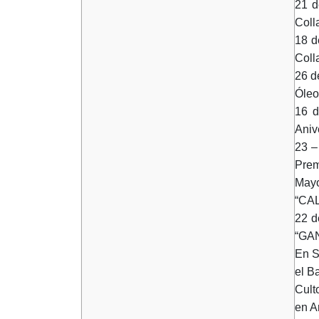
21 d
Coll
18 d
Coll
26 d
Óle
16 d
Aniv
23 –
Prem
Mayo
“CAL
22 d
“GA
En S
el B
Cult
en A