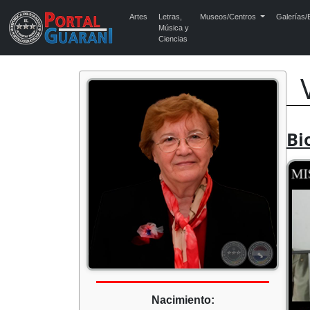
Artes
Letras,
Museos/Centros
Galerías/E
Música y
Ciencias
Bi
Nacimiento: