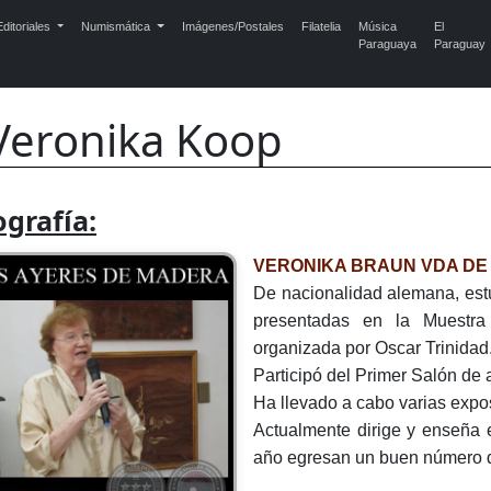
ditoriales
Numismática
Imágenes/Postales
Filatelia
Música
El
Paraguaya
Paraguay
Veronika Koop
ografía:
VERONIKA BRAUN VDA DE 
De nacionalidad alemana, estu
presentadas en la Muestra
organizada por Oscar Trinidad.
Participó del Primer Salón de 
Ha llevado a cabo varias expos
Actualmente dirige y enseña 
año egresan un buen número de