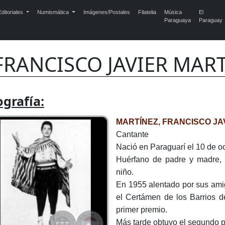
ditoriales
Numismática
Imágenes/Postales
Filatelia
Música
El
Paraguaya
Paraguay
FRANCISCO JAVIER MART
ografía:
MARTÍNEZ, FRANCISCO JA
Cantante
Nació en Paraguarí el 10 de o
Huérfano de padre y madre, a
niño.
En 1955 alentado por sus ami
el Certámen de los Barrios 
primer premio.
Más tarde obtuvo el segundo p