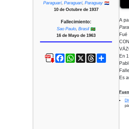
Paraguarí
,
Paraguarí
,
Paraguay
10 de Octubre de 1937
A pa
Fallecimiento:
Par
Sao Paulo
,
Brasil
Fué
16 de Mayo de 1963
CON
VÁZQ
Facebook
WhatsApp
X
Threads
Compartir
En 1
Pabl
Fall
Es a
Fuen
D
pá