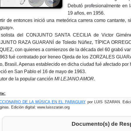
Debutó profesionalmente en 
19 años, en 1956.
rtir de entonces inició una meteórica carrera como cantante,
aguay
».
 solista del CONJUNTO SANTA CECILIA de Victor Gimén
JUNTO RAZA GUARANÍ de Toledo Núñez, TÍPICA ORRE
UEZ, con quienes a comienzos de la década del 60 grabó vari
963 fué contratado por Ireneo Ojeda de los ZORZALES GUARA
o, Brasil. Apenas establecido en dicha ciudad fué afectado por 
eció en San Pablo el 16 de mayo de 1963.
utor de la popular canción
MI LEJANO AMOR
.
te:
ICCIONARIO DE LA MÚSICA EN EL PARAGUAY
por LUIS SZARAN. Edició
ginas. Edición digital: www.luisszaran.org
Documento(s) de Res