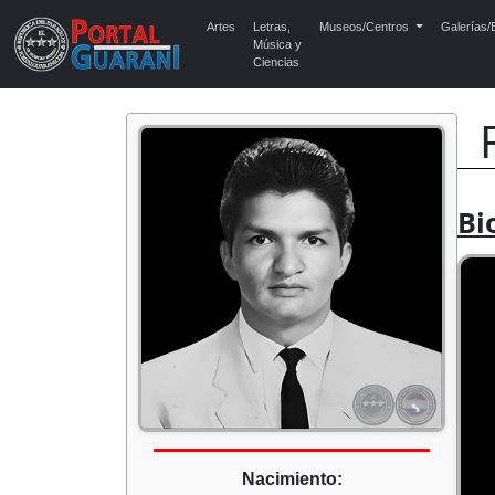
Artes
Letras,
Museos/Centros
Galerías/E
Música y
Ciencias
Bi
Nacimiento: