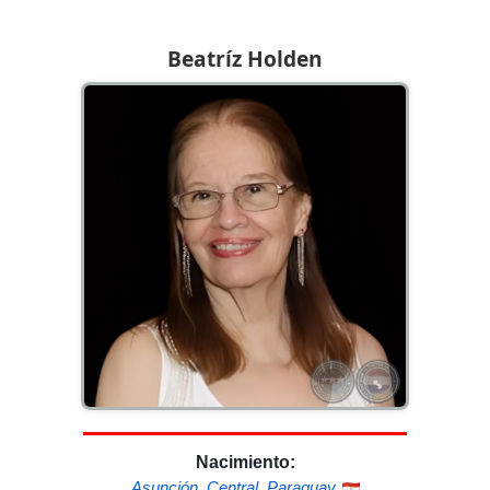
Beatríz Holden
Nacimiento:
Asunción
,
Central
,
Paraguay