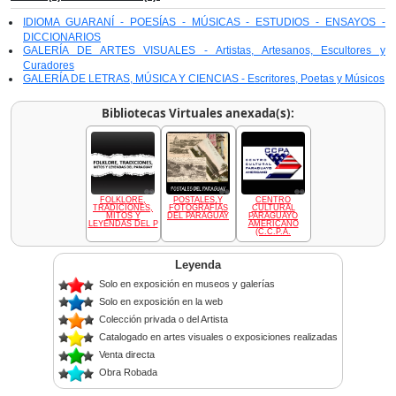
IDIOMA GUARANÍ - POESÍAS - MÚSICAS - ESTUDIOS - ENSAYOS -
DICCIONARIOS
GALERÍA DE ARTES VISUALES - Artistas, Artesanos, Escultores y
Curadores
GALERÍA DE LETRAS, MÚSICA Y CIENCIAS - Escritores, Poetas y Músicos
Bibliotecas Virtuales anexada(s):
FOLKLORE,
POSTALES Y
CENTRO
TRADICIONES,
FOTOGRAFÍAS
CULTURAL
MITOS Y
DEL PARAGUAY
PARAGUAYO
LEYENDAS DEL P
AMERICANO
(C.C.P.A.
Leyenda
Solo en exposición en museos y galerías
Solo en exposición en la web
Colección privada o del Artista
Catalogado en artes visuales o exposiciones realizadas
Venta directa
Obra Robada