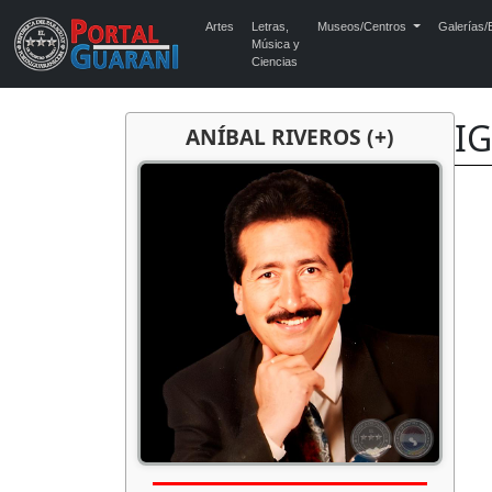
Artes
Letras,
Museos/Centros
Galerías/E
Música y
Ciencias
IG
ANÍBAL RIVEROS (+)