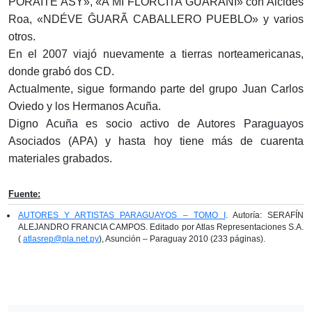
PORÃITE ASY», «A MI FLORCITA GUARANÍ» con Alcides
Roa, «NDÉVE ĜUARÃ CABALLERO PUEBLO» y varios
otros.
En el 2007 viajó nuevamente a tierras norteamericanas,
donde grabó dos CD.
Actualmente, sigue formando parte del grupo Juan Carlos
Oviedo y los Hermanos Acuña.
Digno Acuña es socio activo de Autores Paraguayos
Asociados (APA) y hasta hoy tiene más de cuarenta
materiales grabados.
Fuente:
AUTORES Y ARTISTAS PARAGUAYOS – TOMO I
. Autoría: SERAFÍN
ALEJANDRO FRANCIA CAMPOS. Editado por Atlas Representaciones S.A.
(
atlasrep@pla.net.py
), Asunción – Paraguay 2010 (233 páginas).