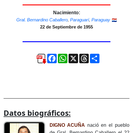
Nacimiento:
Gral. Bernardino Caballero
,
Paraguarí
,
Paraguay
22 de Septiembre de 1955
Facebook
WhatsApp
X
Threads
Compartir
Datos biográficos:
DIGNO ACUÑA
nació en el pueblo
de Gral. Bernardino Caballero el 22