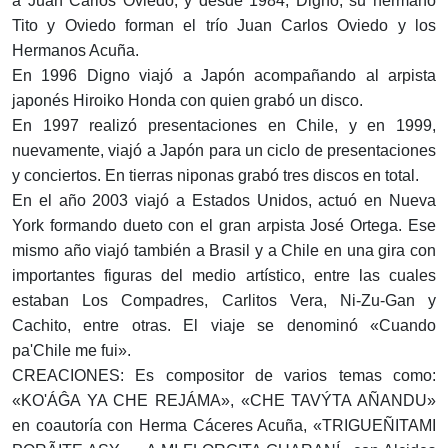
a Juan Carlos Oviedo, y desde 1984, Digno, su hermano
Tito y Oviedo forman el trío Juan Carlos Oviedo y los
Hermanos Acuña.
En 1996 Digno viajó a Japón acompañando al arpista
japonés Hiroiko Honda con quien grabó un disco.
En 1997 realizó presentaciones en Chile, y en 1999,
nuevamente, viajó a Japón para un ciclo de presentaciones
y conciertos. En tierras niponas grabó tres discos en total.
En el año 2003 viajó a Estados Unidos, actuó en Nueva
York formando dueto con el gran arpista José Ortega. Ese
mismo año viajó también a Brasil y a Chile en una gira con
importantes figuras del medio artístico, entre las cuales
estaban Los Compadres, Carlitos Vera, Ni-Zu-Gan y
Cachito, entre otras. El viaje se denominó «Cuando
pa'Chile me fui».
CREACIONES: Es compositor de varios temas como:
«KO'ÁĜA YA CHE REJÁMA», «CHE TAVÝTA AÑANDU»
en coautoría con Herma Cáceres Acuña, «TRIGUEÑITAMI