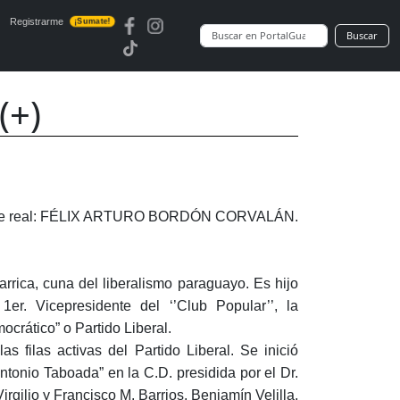
Registrarme
¡Sumate!
Buscar
(+)
e real: FÉLIX ARTURO BORDÓN CORVALÁN.
larrica, cuna del liberalismo paraguayo. Es hijo
er. Vicepresidente del ‘’Club Popular’’, la
ocrático” o Partido Liberal.
as filas activas del Partido Liberal. Se inició
ntonio Taboada” en la C.D. presidida por el Dr.
irgilio y Francisco M. Barrios, Benjamín Velilla,