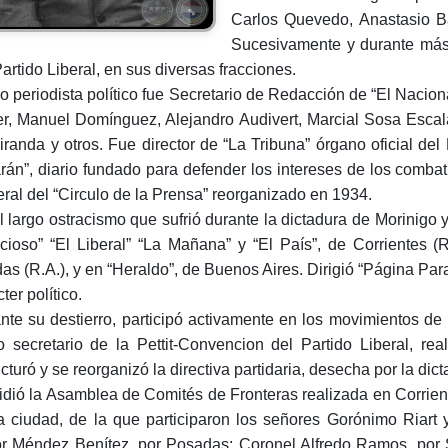
Carlos Quevedo, Anastasio B
Sucesivamente y durante más 
Partido Liberal, en sus diversas fracciones.
 periodista político fue Secretario de Redacción de “El Nacion
r, Manuel Domínguez, Alejandro Audivert, Marcial Sosa Escala
iranda y otros. Fue director de “La Tribuna” órgano oficial del P
rán”, diario fundado para defender los intereses de los combat
ral del “Circulo de la Prensa” reorganizado en 1934.
l largo ostracismo que sufrió durante la dictadura de Morinigo 
icioso” “El Liberal” “La Mañana” y “El País”, de Corrientes (Re
as (R.A.), y en “Heraldo”, de Buenos Aires. Dirigió “Página Par
ter político.
nte su destierro, participó activamente en los movimientos de 
 secretario de la Pettit-Convencion del Partido Liberal, r
cturó y se reorganizó la directiva partidaria, desecha por la dict
idió la Asamblea de Comités de Fronteras realizada en Corrien
a ciudad, de la que participaron los señores Gorónimo Riart
or Méndez Benítez, por Posadas; Coronel Alfredo Ramos, por