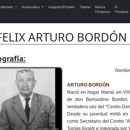
ditoriales
Numismática
Imágenes/Postales
Filatelia
Música
El
Paraguaya
Paraguay
FELIX ARTURO BORDÓN 
ografía:
Nombr
ARTURO BORDÓN
Nació en hogar liberal, en Vil
de don Bernardino Bordón, 1
verdadera raíz del “Centro Dem
Desde su juventud militó en l
como Secretario del Centro “A
Tomás Airaldi e integrada por V