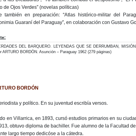
o de Ojos Verdes” (novelas políticas)
e también en preparación: “Atlas histórico-militar del Par
onimia Guaraní del Paraguay”, en colaboración con Gustavo Go
te:
ERDADES DEL BARQUERO. LEYENDAS QUE SE DERRUMBAN, MISIÓN H
r ARTURO BORDÓN. Asunción – Paraguay 1962 (279 páginas)
ARTURO BORDÓN
eriodista y político. En su juventud escribía versos.
do en Villarrica, en 1893, cursó estudios primarios en su ciuda
913, obtuvo diploma de bachiller. Fue alumno de la Facultad d
nte largo tiempo dedicóse a la cátedra.