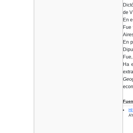
Dict
de Vi
En e
Fue 
Aire
En p
Dipu
Fue,
Ha e
extr
Geog
econ
Fuen
H
AY