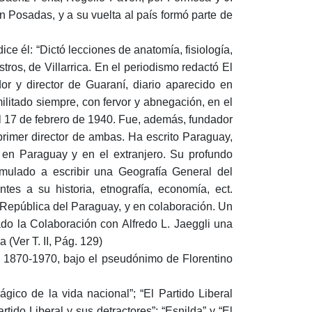
n Posadas, y a su vuelta al país formó parte de
ice él: “Dictó lecciones de anatomía, fisiología,
tros, de Villarrica. En el periodismo redactó El
r y director de Guaraní, diario aparecido en
litado siempre, con fervor y abnegación, en el
l 17 de febrero de 1940. Fue, además, fundador
primer director de ambas. Ha escrito Paraguay,
en Paraguay y en el extranjero. Su profundo
imulado a escribir una Geografía General del
tes a su historia, etnografía, economía, ect.
a República del Paraguay, y en colaboración. Un
do la Colaboración con Alfredo L. Jaeggli una
 (Ver T. II, Pág. 129)
y. 1870-1970, bajo el pseudónimo de Florentino
ágico de la vida nacional”; “El Partido Liberal
tido Liberal y sus detractores”; “Esnilda” y “El