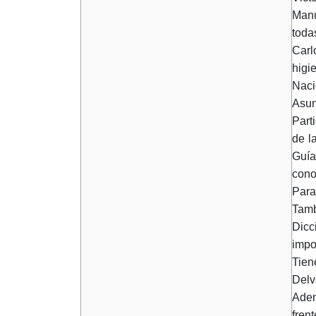
Manu
toda
Carl
higi
Naci
Asun
Part
de l
Guía
cono
Para
Tamb
Dicc
impo
Tien
Delv
Adem
fren