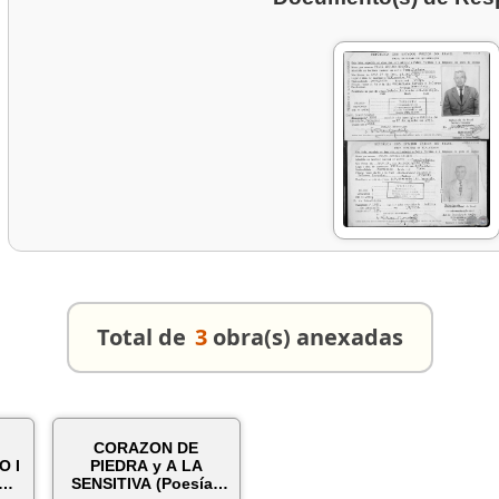
Total de
3
obra(s) anexadas
CORAZON DE
O I
PIEDRA y A LA
SE
SENSITIVA (Poesías