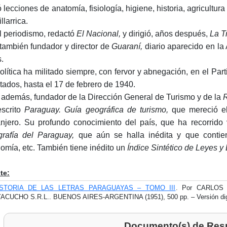
ó lecciones de anatomía, fisiología, higiene, historia, agricult
llarrica.
l periodismo, redactó
El Nacional,
y dirigió, años después,
La T
también fundador y director de
Guaraní,
diario aparecido en la
s.
olítica ha militado siempre, con fervor y abnegación, en el Pa
tados, hasta el 17 de febrero de 1940.
 además, fundador de la Dirección General de Turismo y de la
R
scrito
Paraguay. Guía geográfica de turismo,
que mereció el
anjero. Su profundo conocimiento del país, que ha recorrido 
rafía del Paraguay,
que aún se halla inédita y que contiene
omía, etc. También tiene inédito un
Índice Sintético de Leyes y
te:
ISTORIA DE LAS LETRAS PARAGUAYAS – TOMO III
. Por CARLOS
ACUCHO S.R.L.. BUENOS AIRES-ARGENTINA (1951), 500 pp. – Versión d
Documento(s) de Res