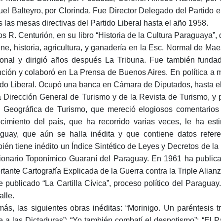
el Balteyro, por Clorinda. Fue Director Delegado del Partido e
s las mesas directivas del Partido Liberal hasta el año 1958.
os R. Centurión, en su libro “Historia de la Cultura Paraguaya”, d
ene, historia, agricultura, y ganadería en la Esc. Normal de Maes
onal y dirigió años después La Tribuna. Fue también fundado
ción y colaboró en La Prensa de Buenos Aires. En política a mi
ido Liberal. Ocupó una banca en Cámara de Diputados, hasta e
a Dirección General de Turismo y de la Revista de Turismo, y 
 Geográfica de Turismo, que mereció elogiosos comentarios 
cimiento del país, que ha recorrido varias veces, le ha est
guay, que aún se halla inédita y que contiene datos referen
ién tiene inédito un Índice Sintético de Leyes y Decretos de l
ionario Toponímico Guaraní del Paraguay. En 1961 ha publica
rtante Cartografía Explicada de la Guerra contra la Triple Alianza
e publicado “La Cartilla Cívica”, proceso político del Paragua
alle.
ás, las siguientes obras inéditas: “Morinigo. Un paréntesis tr
te a las Dictaduras”; “Yo también combatí el despotismo”; “El Par