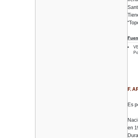
Sant
Tien
“Top
Fuen
V
Po
F. 
Es p
Naci
en 1
Dura