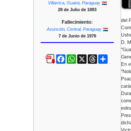
Villarrica
,
Guairá
,
Paraguay
28 de Julio de 1893
del 
Fallecimiento:
Como
Asunción
,
Central
,
Paraguay
Ushe
7 de Junio de 1976
D. M
“Gua
Facebook
WhatsApp
X
Threads
Compartir
Gene
En e
“Not
Psad
carác
Dura
como
estru
Pres
dich
Vict