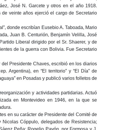
áez, José N. Garcete y otros en el año 1918.
de veinte años ejerció el cargo de Secretario
al”, donde escribían Eusebio A. Taboada, Mario
da, Juan B. Centurión, Benjamín Velilla, José
artido Liberal dirigido por el Sr. Shaerer, y de
ientes de la guerra con Bolivia. Fue Secretario
y del Presidente Chaves, escribió en los diarios
p. Argentina), en “El territorio” y “El Día” de
aguaya” en Posadas y publicó varios folletos de
reorganización y actividades partidarias. Actuó
ealizada en Montevideo en 1946, en la que se
adura.
tes en su carácter de Presidente del Comité de
 y Nicolas Cóppulo, delegados de Resistencia;
 Sáenz Peña; Rogelio Pavón, por Formosa y J.