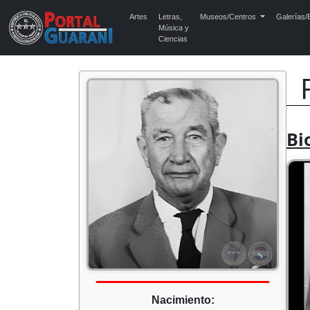
Artes
Letras,
Museos/Centros
Galerías/E
Música y
Ciencias
Bi
Nacimiento: