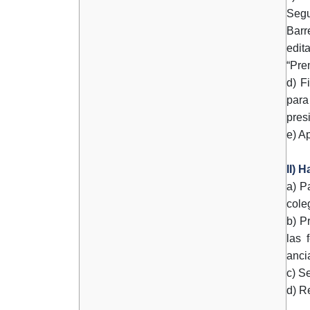
Segu
Barr
edit
“Pre
d) F
para
pres
e) A
II) 
a) P
cole
b) P
las 
anci
c) S
d) R