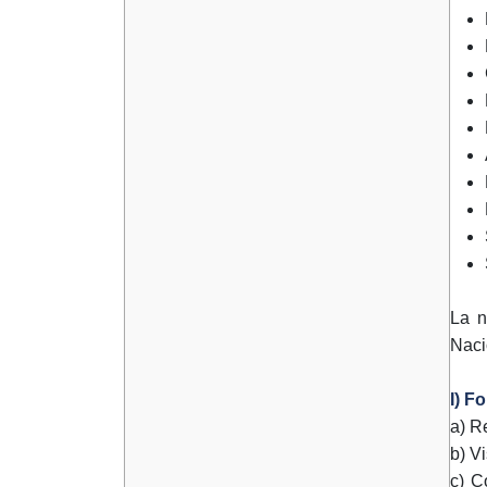
La n
Naci
I) F
a) R
b) V
c) C