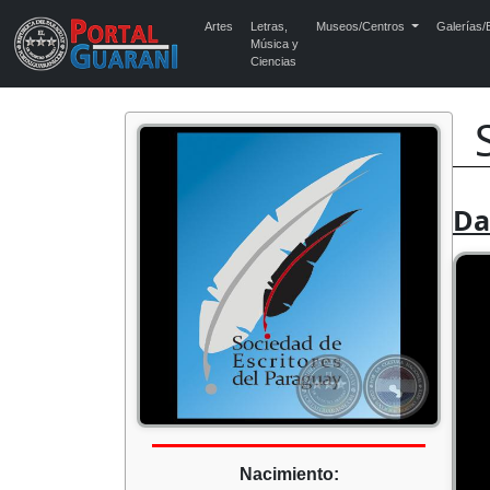
Artes
Letras,
Museos/Centros
Galerías/E
Música y
Ciencias
Da
Nacimiento: