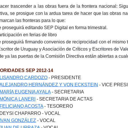
 Hacer trascender a las obras fuera de la frontera nacional: Sig
ctiva, se prosigue con la ardua tarea de hacer que las obras na
marcan las fronteras para lo que:
e proseguirá editando SEP Digital en forma trimestral.
rticipación en ferias de libro
e proseguirá firmando convenios de reciprocidad con el mism
Escritor de Uruguay y Asociación de Críticos y Escritores de Va
e ya las puertas de la Comisión Directiva están abiertas a cual
ORIDADES SEP 2012-14
LISANDRO CARDOZO
- PRESIDENTE
ALEJANDRO HERNÁNDEZ Y VON ECKSTEIN
- VICE PRES
MARÍA EUGENIA AYALA
- SECRETARIA
MÓNICA LANERI
- SECRETARIA DE ACTAS
FELICIANO ACOSTA
- TESORERO
DEYSI CHAPARRO - VOCAL
IVAN GONZÁLEZ
- VOCAL
JUAN DE URRAZA
- VOCAL