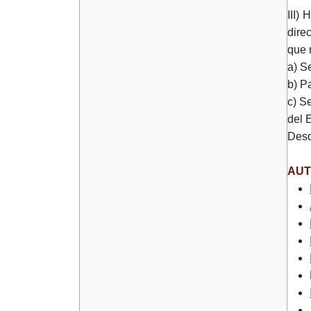
III)
dire
que 
a) S
b) Pa
c) S
del 
Desd
AUT