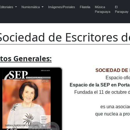
ditoriales
Numismática
Imágenes/Postales
Filatelia
Música
El
Paraguaya
Paraguay
Sociedad de Escritores 
tos Generales:
SOCIEDAD DE
Espacio ofic
Espacio de la SEP en Port
Fundada el 11 de octubre d
es una asociac
que nuclea a prof