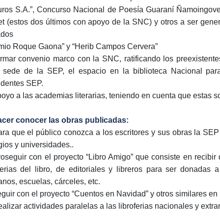
ros S.A.”, Concurso Nacional de Poesía Guaraní Ñamoingov
et (estos dos últimos con apoyo de la SNC) y otros a ser gen
ados
mio Roque Gaona” y “Herib Campos Cervera”
irmar convenio marco con la SNC, ratificando los preexistentes,
 sede de la SEP, el espacio en la biblioteca Nacional para
identes SEP.
poyo a las academias literarias, teniendo en cuenta que estas so
Hacer conocer las obras publicadas:
ara que el público conozca a los escritores y sus obras la SEP
gios y universidades..
roseguir con el proyecto “Libro Amigo” que consiste en recibir 
ferias del libro, de editoriales y libreros para ser donadas
anos, escuelas, cárceles, etc.
eguir con el proyecto “Cuentos en Navidad” y otros similares en 
ealizar actividades paralelas a las libroferias nacionales y extra