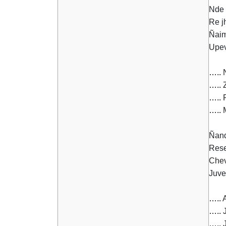
Nde 
Re j
Ñaim
Upev
…..
N
…..
Z
…..
P
…..
M
Ñand
Rese
Chev
Juve
…..
A
…..
J
…..
J