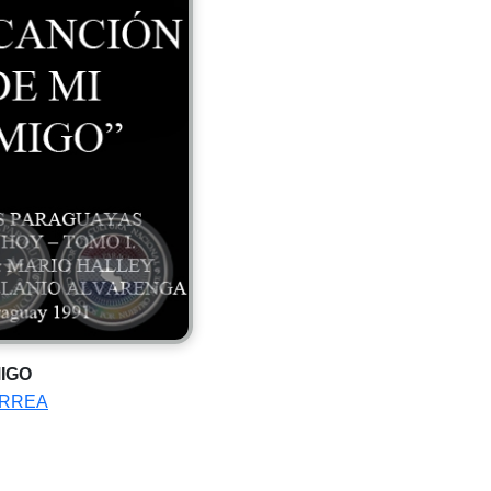
MIGO
ORREA