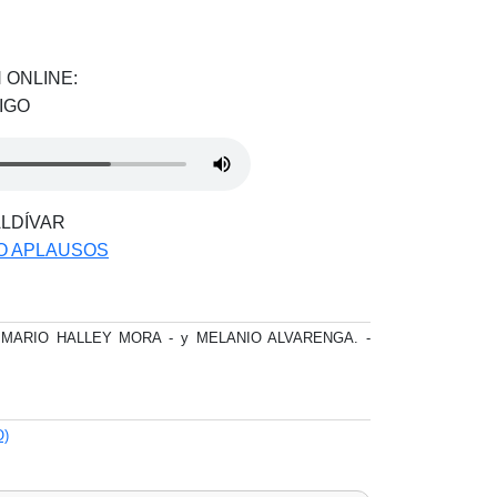
 ONLINE:
IGO
ALDÍVAR
O APLAUSOS
ón: MARIO HALLEY MORA - y MELANIO ALVARENGA. -
O)