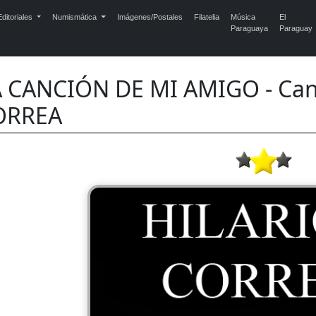
ditoriales
Numismática
Imágenes/Postales
Filatelia
Música
El
Paraguaya
Paraguay
A CANCIÓN DE MI AMIGO - Can
ORREA