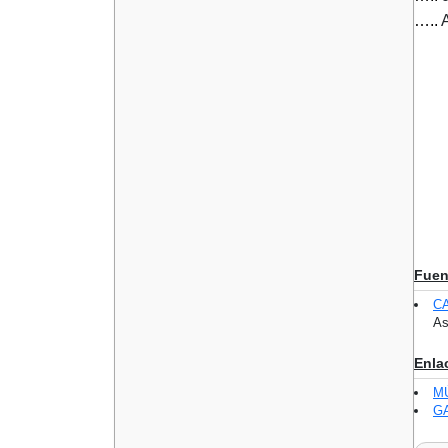
…..
A
Fuen
C
As
Enla
M
GA