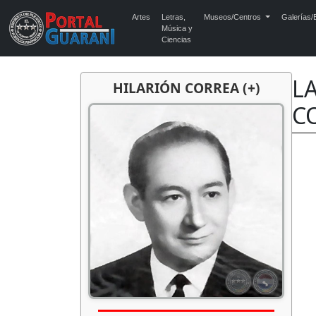
Artes
Letras,
Museos/Centros
Galerías/E
Música y
Ciencias
L
HILARIÓN CORREA (+)
C