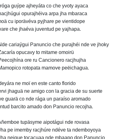
róga guýpe ajheyáta co che yvoty ayaca
hacjhúgui opurajhéiva arpa jha mbaraca
oä cu iporävéva pyjhare pe vientidope
are che jhaéva juventud pe yajhapa.
de cariaýgui Panuncio che purajhéi nde ve jhoky
acaría opucavy to mitame omoirü
eecojhína ore ru Cancionero racjhujha
amopico rotopata mamove peëichagua.
eyára ne moï en este canto florido
rvi jhaguä ne amigo con la gracia de su suerte
e guarä co nde rága un paraíso aromado
ntud barcito amado don Panuncio recojha.
ñemboe tupäsyme aipotágui nde rovasa
ha pe imemby racjhúre ndéve ta ndemboyoya
ha neique tocacuaa nde mbaapo don Panuncio