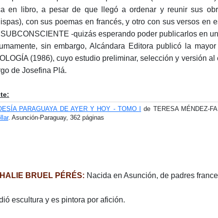
a en libro, a pesar de que llegó a ordenar y reunir sus o
ispas), con sus poemas en francés, y otro con sus versos en 
SUBCONSCIENTE -quizás esperando poder publicarlos en un fu
umamente, sin embargo, Alcándara Editora publicó la mayor
LOGÍA (1986), cuyo estudio preliminar, selección y versión al
rgo de Josefina Plá.
te:
OESÍA PARAGUAYA DE AYER Y HOY - TOMO I
de TERESA MÉNDEZ-FAITH I
llar
. Asunción-Paraguay, 362 páginas
HALIE BRUEL PÉRÉS:
Nacida en Asunción, de padres france
ió escultura y es pintora por afición.