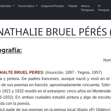
ditoriales
Numismática
Imágenes/Postales
Filatelia
Música
El
Paraguaya
Paraguay
NATHALIE BRUEL PÉRÉS (
ografía:
Nom
HALTE BRUEL PERES:
(Asunción, 1897 - Yegros, 1957)
a y pintora. De padres franceses, aunque nació y vivió en el
e de sus poemas en francés: aproximadamente cincuenta. Sólo 
e 1921 y 1932 residió en el extranjero: cinco años en Montevid
6-1932). En ambas ciudades estudió pintura y algo de escultu
da con la poesía.
icó parte de sus poemas en la prensa local (diario «El Orden») 