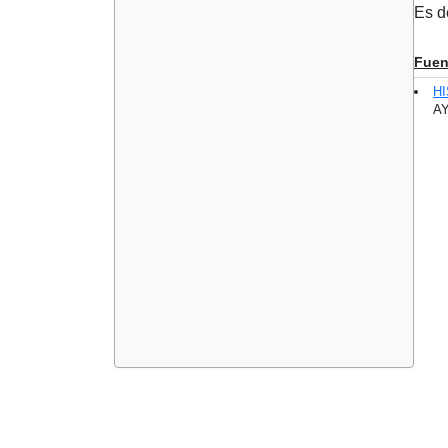
Es d
Fuen
H
AY