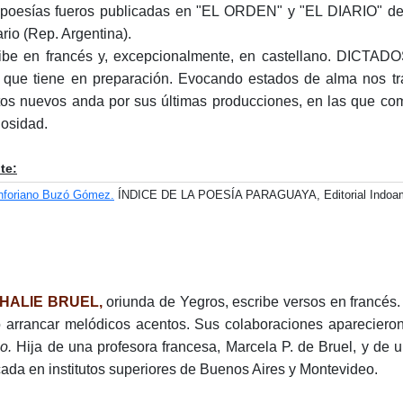
poesías fueros publicadas en "EL ORDEN" y "EL DIARIO" 
rio (Rep. Argentina).
ibe en francés y, excepcionalmente, en castellano. DICT
 que tiene en preparación. Evocando estados de alma nos tra
tos nuevos anda por sus últimas producciones, en las que co
iosidad.
te:
nforiano Buzó Gómez.
ÍNDICE DE LA POESÍA PARAGUAYA, Editorial Indoamer
HALIE BRUEL,
oriunda de Yegros, escribe versos en francés. 
 arrancar melódicos acentos. Sus colaboraciones aparecier
o.
Hija de una profesora francesa, Marcela P. de Bruel, y de
ada en institutos superiores de Buenos Aires y Montevideo.