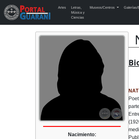
Artes
Letras,
Museos/Centros
Galerías/E
Música y
Ciencias
Bi
NAT
Poet
part
Entr
(192
medi
Nacimiento:
Publ