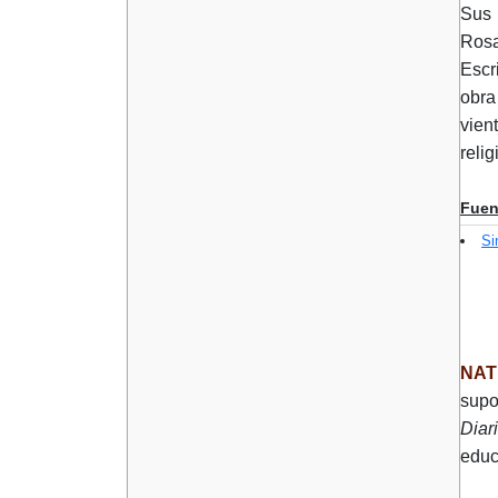
Sus 
Rosa
Escr
obra
vien
relig
Fuen
Si
NAT
supo
Diari
educ