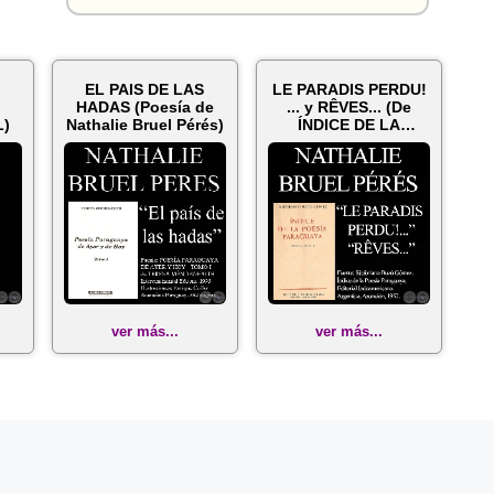
EL PAIS DE LAS
LE PARADIS PERDU!
HADAS (Poesía de
... y RÊVES... (De
L)
Nathalie Bruel Pérés)
ÍNDICE DE LA
POESÍA de SINFO...
ver más...
ver más...