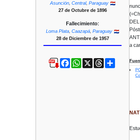
Asunción
,
Central
,
Paraguay
nunc
27 de Octubre de 1896
(=Ch
DEL 
Fallecimiento:
Póst
Loma Plata
,
Caazapá
,
Paraguay
ANTO
28 de Diciembre de 1957
a ca
Facebook
WhatsApp
X
Threads
Compartir
Fuen
P
Co
NAT
Estud