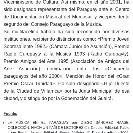
Viceministerio de Cultura. Así mismo, en el año 2001, ha
sido designado representante del Paraguay ante el Centro
de Documentación Musical del Mercosur, y vicepresidente
segundo del Consejo Paraguayo de la Música.
Su multifacético trabajo ha sido reconocido por diversas
instituciones, recibiendo distinciones como: «Premio Joven
Sobresaliente 1992» (Cámara Junior de Asunción), Premio
Radio Curupayty a la Música 1993 (Radio Curupayty),
Premio Amigos del Arte 1995 (Asociación de Amigos del
Arte, Asunción), nominación entre los «Cincuenta
paraguayos del año 2000», Mención de Honor del «Gran
Premio Oscar Trinidad». Ha sido designado «Hijo Dilecto
de la Ciudad de Villarrica» por la Junta Municipal de esa
ciudad, y distinguido por la Gobernación del Guairá.
Fuente:
LA MÚSICA EN EL PARAGUAY por DIEGO SÁNCHEZ HAASE.
COLECCIÓN: HACIA UN PAÍS DE LECTORES (5). Director Editorial: Pablo
León Burián. Asesor Editorial: Roque Vallejos (© De esta edición 2002,