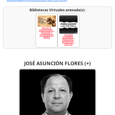
Bibliotecas Virtuales anexada(s):
MÚSICA
PARAGUAYA -
POLKAS y
IDIOMA
GUARANIAS
GUARANÍ -
(PARA
POESÍAS -
MÚSICAS -
ESTUD
JOSÉ ASUNCIÓN FLORES (+)