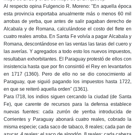
Al respecto opina Fulgencio R. Moreno: "En aquella época
esta provincia exportaba anualmente más o menos 60 mil
arrobas de yerba, que antes de salir pagaban derecho de
Alcabala y de Romana, calculándose el costo del flete en
cuatro reales arroba. En Santa Fe volvía a pagar Alcabala y
Romana, descontándose en las ventas las taras del cuero y
las averías. Y agregados a todo esto los nuevos impuestos,
resultaban exhorbitantes. El Paraguay protestó de ellos con
insistencia hasta que por fin consintió el Rey en levantarlos
en 1717 (1360). Pero de ello no se dio conocimiento al
Paraguay, que siguió pagando los impuestos hasta 1722,
en que se reiteró aquella orden" (1361).
Para l718, los indios siguen cercando la ciudad (de Santa
Fe), que carente de recursos para la defensa establece
nuevas fuentes: cada zurrón de yerrba introducida de
Corrientes y Paraguay abonará cuatro reales, cobrado la
misma especie; cada saco de tabaco, 8 reales; cada pan de
azucar, 4 reales; el saco de algodón, 8 reales; cada cabeza