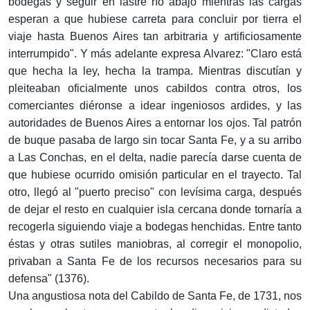
bodegas y seguir en lastre río abajo mientras las cargas
esperan a que hubiese carreta para concluir por tierra el
viaje hasta Buenos Aires tan arbitraria y artificiosamente
interrumpido". Y más adelante expresa Alvarez: "Claro está
que hecha la ley, hecha la trampa. Mientras discutían y
pleiteaban oficialmente unos cabildos contra otros, los
comerciantes diéronse a idear ingeniosos ardides, y las
autoridades de Buenos Aires a entornar los ojos. Tal patrón
de buque pasaba de largo sin tocar Santa Fe, y a su arribo
a Las Conchas, en el delta, nadie parecía darse cuenta de
que hubiese ocurrido omisión particular en el trayecto. Tal
otro, llegó al "puerto preciso" con levísima carga, después
de dejar el resto en cualquier isla cercana donde tornaría a
recogerla siguiendo viaje a bodegas henchidas. Entre tanto
éstas y otras sutiles maniobras, al corregir el monopolio,
privaban a Santa Fe de los recursos necesarios para su
defensa" (1376).
Una angustiosa nota del Cabildo de Santa Fe, de 1731, nos